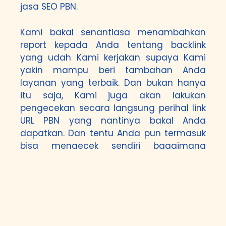
jasa SEO PBN.
Kami bakal senantiasa menambahkan
report kepada Anda tentang backlink
yang udah Kami kerjakan supaya Kami
yakin mampu beri tambahan Anda
layanan yang terbaik. Dan bukan hanya
itu saja, Kami juga akan lakukan
pengecekan secara langsung perihal link
URL PBN yang nantinya bakal Anda
dapatkan. Dan tentu Anda pun termasuk
bisa mengecek sendiri bagaimana
kualitas PBN yang bakal Kami
menawarkan kepada Anda. Perlu diingat
di sini adalah Kami lakukan seutuhnya
secara manual di mana tidak pakai tools
yang dapat sebabkan backlink di dalam
kala yang sekejap. Ini merupakan cara