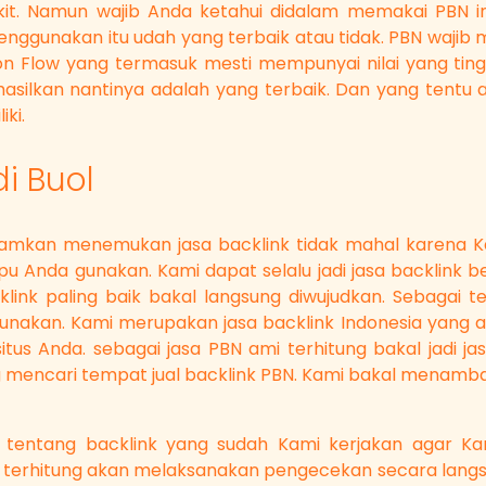
kit. Namun wajib Anda ketahui didalam memakai PBN ini
nggunakan itu udah yang terbaik atau tidak. PBN wajib 
ion Flow yang termasuk mesti mempunyai nilai yang tingg
hasilkan nantinya adalah yang terbaik. Dan yang tentu a
ki.
di Buol
amkan menemukan jasa backlink tidak mahal karena Ka
nda gunakan. Kami dapat selalu jadi jasa backlink ber
nk paling baik bakal langsung diwujudkan. Sebagai te
gunakan. Kami merupakan jasa backlink Indonesia yang
tus Anda. sebagai jasa PBN ami terhitung bakal jadi ja
g mencari tempat jual backlink PBN. Kami bakal menam
 tentang backlink yang sudah Kami kerjakan agar 
mi terhitung akan melaksanakan pengecekan secara langs