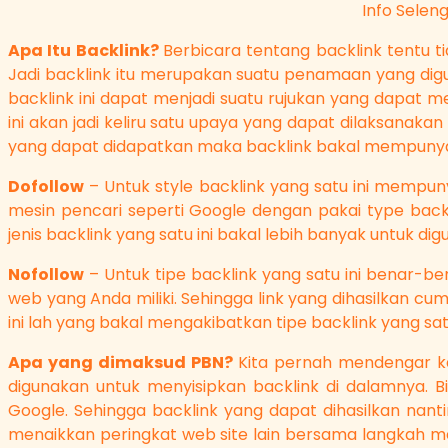
Info Selen
Apa Itu Backlink?
Berbicara tentang backlink tentu 
Jadi backlink itu merupakan suatu penamaan yang dig
backlink ini dapat menjadi suatu rujukan yang dapa
ini akan jadi keliru satu upaya yang dapat dilaksanaka
yang dapat didapatkan maka backlink bakal mempunyai 
Dofollow
– Untuk style backlink yang satu ini mempunyai 
mesin pencari seperti Google dengan pakai type backl
jenis backlink yang satu ini bakal lebih banyak untuk
Nofollow
– Untuk tipe backlink yang satu ini benar-b
web yang Anda miliki. Sehingga link yang dihasilkan c
ini lah yang bakal mengakibatkan tipe backlink yang satu
Apa yang dimaksud PBN?
Kita pernah mendengar ka
digunakan untuk menyisipkan backlink di dalamnya. 
Google. Sehingga backlink yang dapat dihasilkan nant
menaikkan peringkat web site lain bersama langkah men