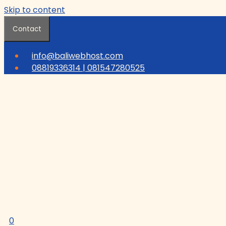
Skip to content
Contact
info@baliwebhost.com
08819336314 | 081547280525
0