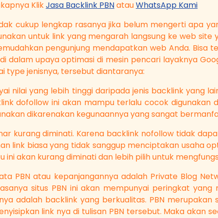
gkapnya Klik
Jasa Backlink PBN
atau
WhatsApp Kami
tidak cukup lengkap rasanya jika belum mengerti apa y
unakan untuk link yang mengarah langsung ke web site 
t memudahkan pengunjung mendapatkan web Anda. Bisa t
n di dalam upaya optimasi di mesin pencari layaknya Goog
type jenisnya, tersebut diantaranya:
nilai yang lebih tinggi daripada jenis backlink yang lainn
ink dofollow ini akan mampu terlalu cocok digunakan d
 digunakan dikarenakan kegunaannya yang sangat bermanfa
enar kurang diminati. Karena backlink nofollow tidak d
uman link biasa yang tidak sanggup menciptakan usaha o
 ini akan kurang diminati dan lebih pilih untuk mengfungs
ta PBN atau kepanjangannya adalah Private Blog Netw
Biasanya situs PBN ini akan mempunyai peringkat yang
inya adalah backlink yang berkualitas. PBN merupakan 
yisipkan link nya di tulisan PBN tersebut. Maka akan se