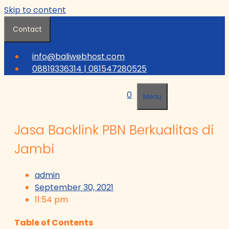
Skip to content
Contact
info@baliwebhost.com
08819336314 | 081547280525
0
Menu
Jasa Backlink PBN Berkualitas di
Jambi
admin
September 30, 2021
11:54 pm
Table of Contents