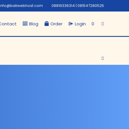
info@baliwebhost.com
08819336314 | 081547280525
Contact
Blog
Order
Login
0