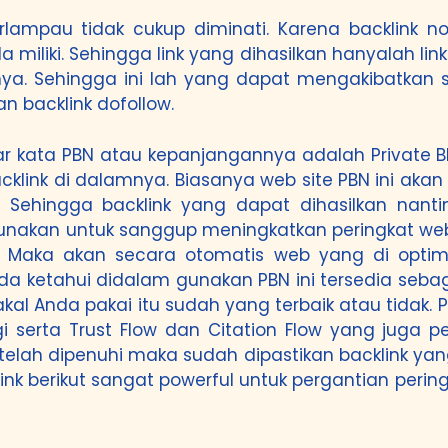
erlampau tidak cukup diminati. Karena backlink 
iliki. Sehingga link yang dihasilkan hanyalah lin
. Sehingga ini lah yang dapat mengakibatkan sty
n backlink dofollow.
 kata PBN atau kepanjangannya adalah Private Bl
klink di dalamnya. Biasanya web site PBN ini ak
 Sehingga backlink yang dapat dihasilkan nanti
igunakan untuk sanggup meningkatkan peringkat we
ut. Maka akan secara otomatis web yang di opti
Anda ketahui didalam gunakan PBN ini tersedia seb
al Anda pakai itu sudah yang terbaik atau tidak. P
i serta Trust Flow dan Citation Flow yang juga p
telah dipenuhi maka sudah dipastikan backlink yan
ink berikut sangat powerful untuk pergantian perin