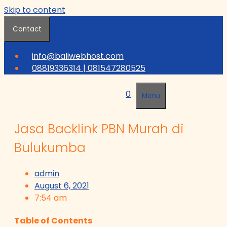
Skip to content
Contact
info@baliwebhost.com
08819336314 | 081547280525
0
Menu
Jasa Backlink PBN Murah di
Bulukumba
admin
August 6, 2021
7:54 am
Table of Contents