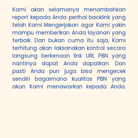
Kami akan selamanya menambahkan
report kepada Anda perihal backlink yang
telah Kami Mengerjakan agar Kami yakin
mampu memberikan Anda layanan yang
terbaik. Dan bukan cuma itu saja, Kami
terhitung akan laksanakan kontrol secara
langsung berkenaan link URL PBN yang
nantinya dapat Anda dapatkan. Dan
pasti Anda pun juga bisa mengecek
sendiri bagaimana kualitas PBN yang
akan Kami menawarkan kepada Anda.
Perlu diingat di sini adalah Kami
melaksanakan semuanya secara manual
di mana tidak mengfungsikan tools yang
dapat memicu backlink dalam pas yang
sekejap. Ini merupakan cara yang keliru
untuk dilakukan sebab tidak akan berefek