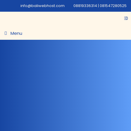
info@baliwebhost.com
08819336314 | 081547280525
0
Menu