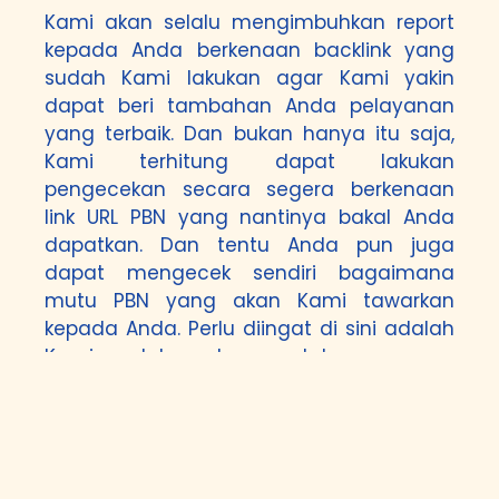
Kami akan selalu mengimbuhkan report
kepada Anda berkenaan backlink yang
sudah Kami lakukan agar Kami yakin
dapat beri tambahan Anda pelayanan
yang terbaik. Dan bukan hanya itu saja,
Kami terhitung dapat lakukan
pengecekan secara segera berkenaan
link URL PBN yang nantinya bakal Anda
dapatkan. Dan tentu Anda pun juga
dapat mengecek sendiri bagaimana
mutu PBN yang akan Kami tawarkan
kepada Anda. Perlu diingat di sini adalah
Kami melaksanakan seutuhnya secara
manual di mana tidak menggunakan
tools yang mampu memicu backlink di
dalam sementara yang sekejap. Ini
merupakan cara yang keliru untuk
dijalankan sebab tidak dapat berefek baik