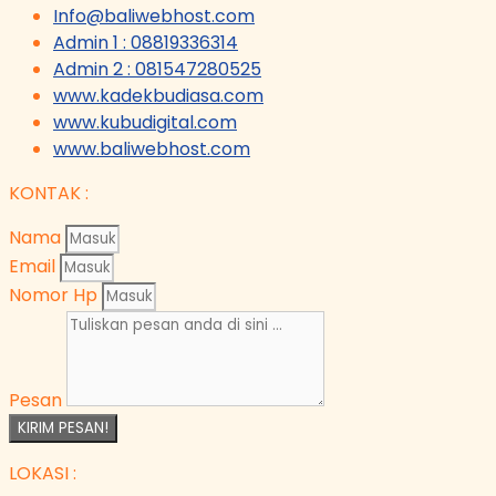
Info@baliwebhost.com
Admin 1 : 08819336314
Admin 2 : 081547280525
www.kadekbudiasa.com
www.kubudigital.com
www.baliwebhost.com
KONTAK :
Nama
Email
Nomor Hp
Pesan
KIRIM PESAN!
LOKASI :