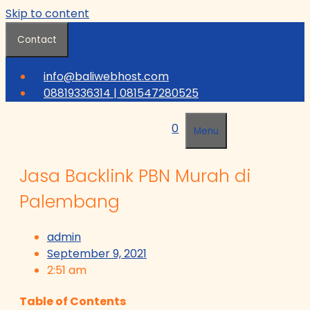
Skip to content
Contact
info@baliwebhost.com
08819336314 | 081547280525
0
Menu
Jasa Backlink PBN Murah di
Palembang
admin
September 9, 2021
2:51 am
Table of Contents