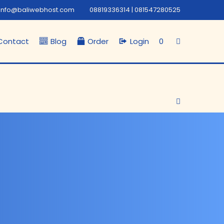
info@baliwebhost.com
08819336314 | 081547280525
Contact
Blog
Order
Login
0