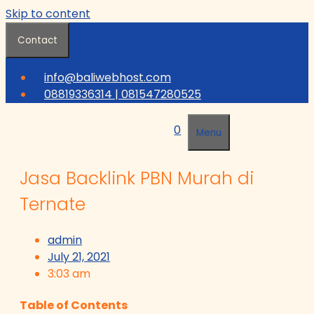
Skip to content
Contact
info@baliwebhost.com
08819336314 | 081547280525
0
Menu
Jasa Backlink PBN Murah di
Ternate
admin
July 21, 2021
3:03 am
Table of Contents