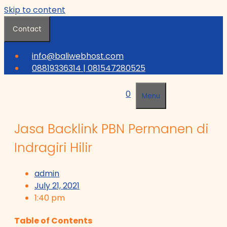
Skip to content
Contact
info@baliwebhost.com
08819336314 | 081547280525
0
Menu
Jasa Backlink PBN Permanen di
Indragiri Hilir
admin
July 21, 2021
1:40 pm
Table of Contents