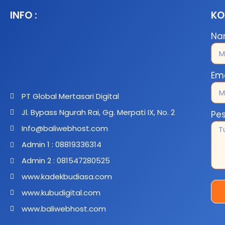
INFO :
KO
N
Em
PT Global Mertasari Digital
Jl. Bypass Ngurah Rai, Gg. Merpati IX, No. 2
Pe
Info@baliwebhost.com
Admin 1 : 08819336314
Admin 2 : 081547280525
www.kadekbudiasa.com
www.kubudigital.com
www.baliwebhost.com