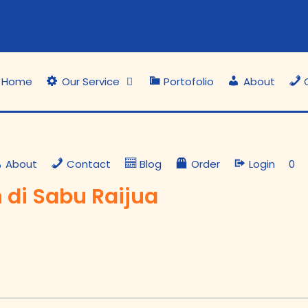
Home
Our Service
Portofolio
About
About
Contact
Blog
Order
Login
0
 di Sabu Raijua