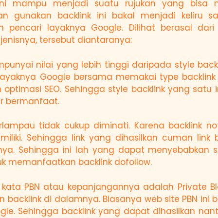
 ini mampu menjadi suatu rujukan yang bisa
 gunakan backlink ini bakal menjadi keliru 
 pencari layaknya Google. Dilihat berasal dar
nisnya, tersebut diantaranya:
punyai nilai yang lebih tinggi daripada style back
cari layaknya Google bersama memakai type backlin
optimasi SEO. Sehingga style backlink yang satu i
r bermanfaat.
erlampau tidak cukup diminati. Karena backlink n
liki. Sehingga link yang dihasilkan cuman link
a. Sehingga ini lah yang dapat menyebabkan sty
tuk memanfaatkan backlink dofollow.
kata PBN atau kepanjangannya adalah Private Bl
 backlink di dalamnya. Biasanya web site PBN ini
le. Sehingga backlink yang dapat dihasilkan nant