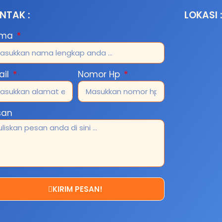
NTAK :
LOKASI 
ama
ail
Nomor Hp
san
KIRIM PESAN!