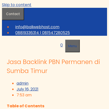
Skip to content
Contact
info@baliwebhost.com
08819336314 | 081547280525
0
Menu
Jasa Backlink PBN Permanen di
Sumba Timur
admin
July 16, 2021
7:53 am
Table of Contents