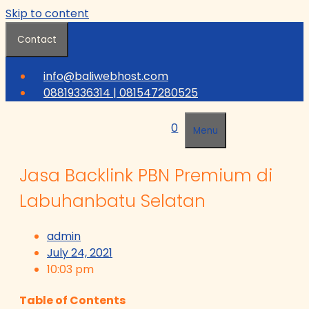
Skip to content
Contact
info@baliwebhost.com
08819336314 | 081547280525
0
Menu
Jasa Backlink PBN Premium di
Labuhanbatu Selatan
admin
July 24, 2021
10:03 pm
Table of Contents