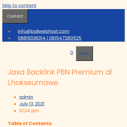
Skip to content
Contact
info@baliwebhost.com
08819336314 | 081547280525
0
Menu
Jasa Backlink PBN Premium di
Lhokseumawe
admin
July 13, 2021
10:24 pm
Table of Contents