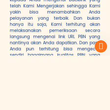
telah Kami Mengerjakan sehingga Kami
yakin bisa menambahkan Anda
pelayanan yang terbaik. Dan bukan
hanya itu saja, Kami terhitung akan
melaksanakan pemeriksaan secara
langsung mengenai link URL PBN yang
nantinya akan Anda dapatkan. Dan pasti
Anda pun terhitung bisa mengecek
sendiri bagaimana kualitas PBN yang
akan Kami tawarkan kepada Anda. Perlu
diingat di sini adalah Kami jalankan
seluruhnya secara manual di mana tidak
gunakan tools yang dapat membawa
dampak backlink didalam waktu yang
sekejap. Ini merupakan langkah yang
tidak benar untuk dilakukan sebab tidak
akan berefek baik kepada website yang