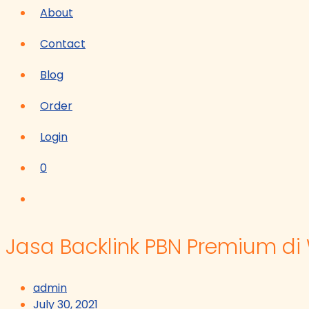
About
Contact
Blog
Order
Login
0
Jasa Backlink PBN Premium di
admin
July 30, 2021