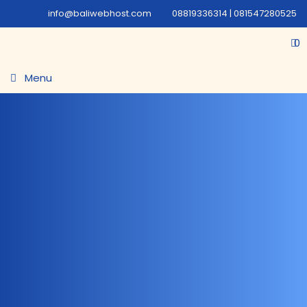
info@baliwebhost.com
08819336314 | 081547280525
0
Menu