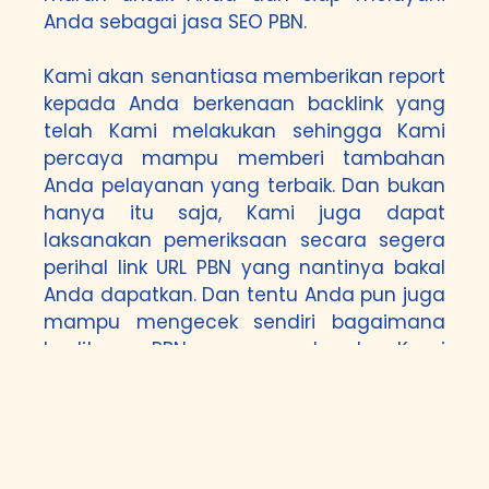
Anda sebagai jasa SEO PBN.
Kami akan senantiasa memberikan report
kepada Anda berkenaan backlink yang
telah Kami melakukan sehingga Kami
percaya mampu memberi tambahan
Anda pelayanan yang terbaik. Dan bukan
hanya itu saja, Kami juga dapat
laksanakan pemeriksaan secara segera
perihal link URL PBN yang nantinya bakal
Anda dapatkan. Dan tentu Anda pun juga
mampu mengecek sendiri bagaimana
kualitas PBN yang dapat Kami
menawarkan kepada Anda. Perlu diingat
di sini adalah Kami laksanakan
sepenuhnya secara manual di mana
tidak gunakan tools yang dapat memicu
backlink di dalam sementara yang