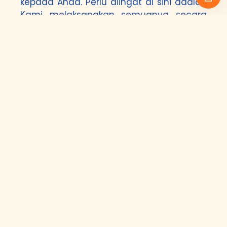
kepada Anda. Perlu diingat di sini adalah
Kami melaksanakan semuanya secara
manual di mana tidak memanfaatkan
tools yang bisa menyebabkan backlink
dalam kala yang sekejap. Ini merupakan
cara yang salah untuk dilakukan karena
tidak akan berefek baik kepada website
yang Anda punyai untuk ke depannya.
Ini Yang Anda Dapatka
Apabila Memakai Jasa
Backlink PBN Kami
Harga Murah
– Kami bakal tawarkan
harga backlink yang paling tidak mahal
untuk Anda. Namun Kami termasuk bakal
menyimak mutu berasal dari backlink
yang bakal Kami berikan kepada Anda.