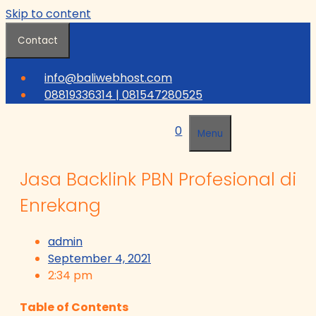
Skip to content
Contact
info@baliwebhost.com
08819336314 | 081547280525
0
Menu
Jasa Backlink PBN Profesional di
Enrekang
admin
September 4, 2021
2:34 pm
Table of Contents