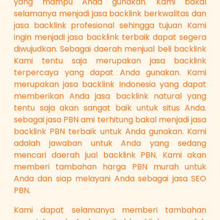
yang mampu Anda gunakan. Kami bakal
selamanya menjadi jasa backlink berkwalitas dan
jasa backlink profesional sehingga tujuan Kami
ingin menjadi jasa backlink terbaik dapat segera
diwujudkan. Sebagai daerah menjual beli backlink
Kami tentu saja merupakan jasa backlink
terpercaya yang dapat Anda gunakan. Kami
merupakan jasa backlink Indonesia yang dapat
memberikan Anda jasa backlink natural yang
tentu saja akan sangat baik untuk situs Anda.
sebagai jasa PBN ami terhitung bakal menjadi jasa
backlink PBN terbaik untuk Anda gunakan. Kami
adalah jawaban untuk Anda yang sedang
mencari daerah jual backlink PBN. Kami akan
memberi tambahan harga PBN murah untuk
Anda dan siap melayani Anda sebagai jasa SEO
PBN.
Kami dapat selamanya memberi tambahan