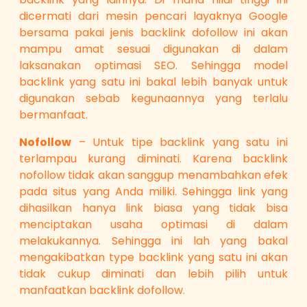
dicermati dari mesin pencari layaknya Google
bersama pakai jenis backlink dofollow ini akan
mampu amat sesuai digunakan di dalam
laksanakan optimasi SEO. Sehingga model
backlink yang satu ini bakal lebih banyak untuk
digunakan sebab kegunaannya yang terlalu
bermanfaat.
Nofollow
– Untuk tipe backlink yang satu ini
terlampau kurang diminati. Karena backlink
nofollow tidak akan sanggup menambahkan efek
pada situs yang Anda miliki. Sehingga link yang
dihasilkan hanya link biasa yang tidak bisa
menciptakan usaha optimasi di dalam
melakukannya. Sehingga ini lah yang bakal
mengakibatkan type backlink yang satu ini akan
tidak cukup diminati dan lebih pilih untuk
manfaatkan backlink dofollow.