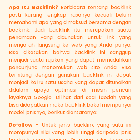
Apa Itu Backlink?
Berbicara tentang backlink
pasti kurang lengkap rasanya kecuali belum
memahami apa yang dimaksud bersama dengan
backlink. Jadi backlink itu merupakan suatu
penamaan yang digunakan untuk link yang
mengarah langsung ke web yang Anda punya.
Bisa dikatakan bahwa backlink ini sanggup
menjadi suatu rujukan yang dapat memudahkan
pengunjung menemukan web site Anda. Bisa
terhitung dengan gunakan backlink ini dapat
menjadi keliru satu usaha yang dapat ditunaikan
didalam upaya optimasi di mesin pencari
layaknya Google. Dilihat dari segi faedah yang
bisa didapatkan maka backlink bakal mempunyai
model jenisnya, berikut diantaranya:
Dofollow
– Untuk jenis backlink yang satu ini
mempunyai nilai yang lebih tinggi daripada jenis
backlink yang lainnya. Di mana nilai tinggi ini