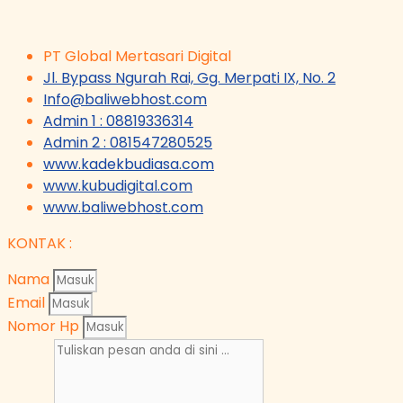
PT Global Mertasari Digital
Jl. Bypass Ngurah Rai, Gg. Merpati IX, No. 2
Info@baliwebhost.com
Admin 1 : 08819336314
Admin 2 : 081547280525
www.kadekbudiasa.com
www.kubudigital.com
www.baliwebhost.com
KONTAK :
Nama
Email
Nomor Hp