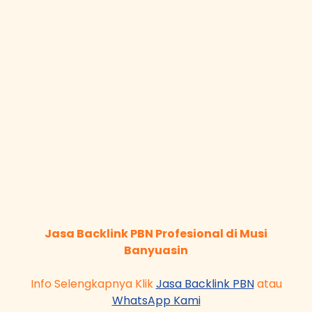
Jasa Backlink PBN Profesional di Musi
Banyuasin
Info Selengkapnya Klik
Jasa Backlink PBN
atau
WhatsApp Kami