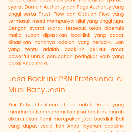
syarat Domain Authority dan Page Authority yang
tinggi serta Trust Flow dan Citation Flow yang
termasuk mesti mempunyai nilai yang tinggi juga.
Dengan syarat-syarat tersebut telah dipenuhi
maka sudah dipastikan backlink yang dapat
dihasilkan nantinya adalah yang terbaik. Dan
yang tentu adalah backlink berikut amat
powerful untuk perubahan peringkat web yang
bakal Anda miliki.
Jasa Backlink PBN Profesional di
Musi Banyuasin
Kini Baliwebhost.com hadir untuk Anda yang
mendambakan menemukan jasa backlink murah
dikarenakan Kami merupakan jasa backlink Bali
yang dapat sedia kan Anda layanan backlink