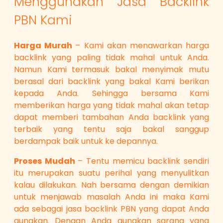
Menggunakan Jasa Backlink
PBN Kami
Harga Murah
– Kami akan menawarkan harga
backlink yang paling tidak mahal untuk Anda.
Namun Kami termasuk bakal menyimak mutu
berasal dari backlink yang bakal Kami berikan
kepada Anda. Sehingga bersama Kami
memberikan harga yang tidak mahal akan tetap
dapat memberi tambahan Anda backlink yang
terbaik yang tentu saja bakal sanggup
berdampak baik untuk ke depannya.
Proses Mudah
– Tentu memicu backlink sendiri
itu merupakan suatu perihal yang menyulitkan
kalau dilakukan. Nah bersama dengan demikian
untuk menjawab masalah Anda ini maka Kami
ada sebagai jasa backlink PBN yang dapat Anda
gunakan. Dengan Anda gunakan sarana yang