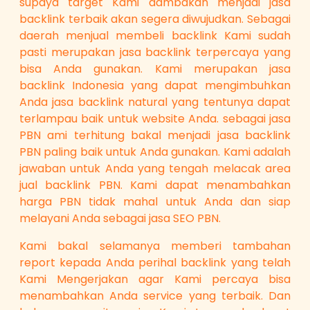
supaya target Kami dambakan menjadi jasa
backlink terbaik akan segera diwujudkan. Sebagai
daerah menjual membeli backlink Kami sudah
pasti merupakan jasa backlink terpercaya yang
bisa Anda gunakan. Kami merupakan jasa
backlink Indonesia yang dapat mengimbuhkan
Anda jasa backlink natural yang tentunya dapat
terlampau baik untuk website Anda. sebagai jasa
PBN ami terhitung bakal menjadi jasa backlink
PBN paling baik untuk Anda gunakan. Kami adalah
jawaban untuk Anda yang tengah melacak area
jual backlink PBN. Kami dapat menambahkan
harga PBN tidak mahal untuk Anda dan siap
melayani Anda sebagai jasa SEO PBN.
Kami bakal selamanya memberi tambahan
report kepada Anda perihal backlink yang telah
Kami Mengerjakan agar Kami percaya bisa
menambahkan Anda service yang terbaik. Dan