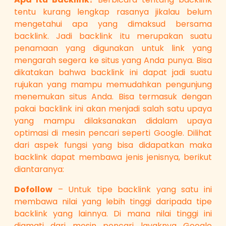
tentu kurang lengkap rasanya jikalau belum
mengetahui apa yang dimaksud bersama
backlink. Jadi backlink itu merupakan suatu
penamaan yang digunakan untuk link yang
mengarah segera ke situs yang Anda punya. Bisa
dikatakan bahwa backlink ini dapat jadi suatu
rujukan yang mampu memudahkan pengunjung
menemukan situs Anda. Bisa termasuk dengan
pakai backlink ini akan menjadi salah satu upaya
yang mampu dilaksanakan didalam upaya
optimasi di mesin pencari seperti Google. Dilihat
dari aspek fungsi yang bisa didapatkan maka
backlink dapat membawa jenis jenisnya, berikut
diantaranya:
Dofollow
– Untuk tipe backlink yang satu ini
membawa nilai yang lebih tinggi daripada tipe
backlink yang lainnya. Di mana nilai tinggi ini
diamati dari mesin pencari layaknya Google