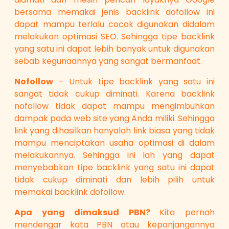
bersama memakai jenis backlink dofollow ini
dapat mampu terlalu cocok digunakan didalam
melakukan optimasi SEO. Sehingga tipe backlink
yang satu ini dapat lebih banyak untuk digunakan
sebab kegunaannya yang sangat bermanfaat.
Nofollow
– Untuk tipe backlink yang satu ini
sangat tidak cukup diminati. Karena backlink
nofollow tidak dapat mampu mengimbuhkan
dampak pada web site yang Anda miliki. Sehingga
link yang dihasilkan hanyalah link biasa yang tidak
mampu menciptakan usaha optimasi di dalam
melakukannya. Sehingga ini lah yang dapat
menyebabkan tipe backlink yang satu ini dapat
tidak cukup diminati dan lebih pilih untuk
memakai backlink dofollow.
Apa yang dimaksud PBN?
Kita pernah
mendengar kata PBN atau kepanjangannya