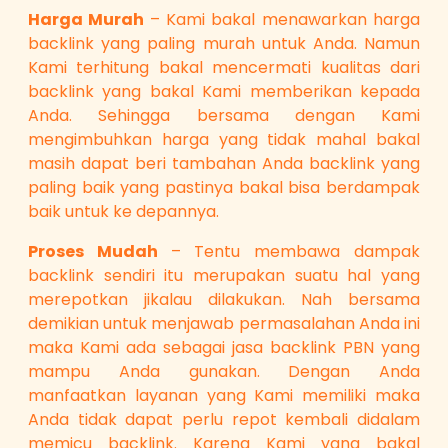
Harga Murah
– Kami bakal menawarkan harga
backlink yang paling murah untuk Anda. Namun
Kami terhitung bakal mencermati kualitas dari
backlink yang bakal Kami memberikan kepada
Anda. Sehingga bersama dengan Kami
mengimbuhkan harga yang tidak mahal bakal
masih dapat beri tambahan Anda backlink yang
paling baik yang pastinya bakal bisa berdampak
baik untuk ke depannya.
Proses Mudah
– Tentu membawa dampak
backlink sendiri itu merupakan suatu hal yang
merepotkan jikalau dilakukan. Nah bersama
demikian untuk menjawab permasalahan Anda ini
maka Kami ada sebagai jasa backlink PBN yang
mampu Anda gunakan. Dengan Anda
manfaatkan layanan yang Kami memiliki maka
Anda tidak dapat perlu repot kembali didalam
memicu backlink. Karena Kami yang bakal