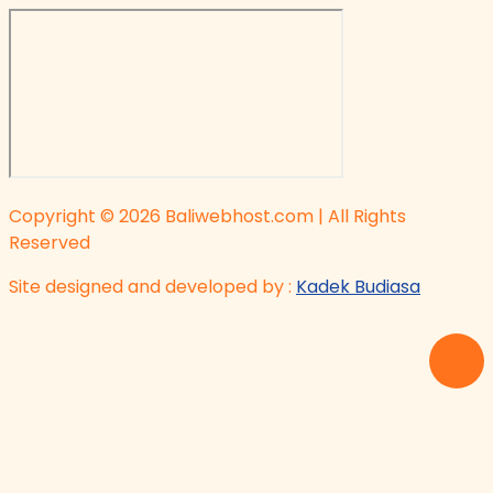
Copyright © 2026 Baliwebhost.com | All Rights
Reserved
Site designed and developed by :
Kadek Budiasa