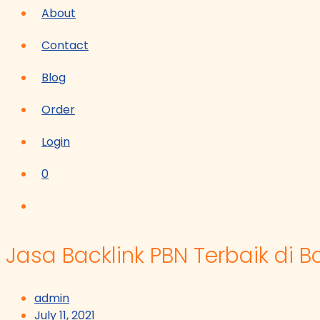
About
Contact
Blog
Order
Login
0
Jasa Backlink PBN Terbaik di
admin
July 11, 2021