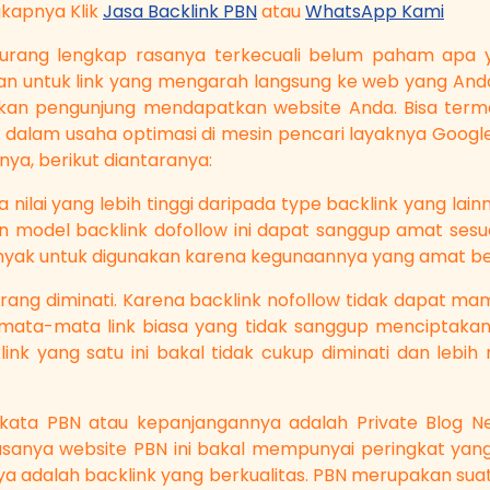
gkapnya Klik
Jasa Backlink PBN
atau
WhatsApp Kami
i kurang lengkap rasanya terkecuali belum paham apa 
n untuk link yang mengarah langsung ke web yang Anda
kan pengunjung mendapatkan website Anda. Bisa term
 dalam usaha optimasi di mesin pencari layaknya Google.
ya, berikut diantaranya:
ilai yang lebih tinggi daripada type backlink yang lainnya
model backlink dofollow ini dapat sanggup amat sesua
h banyak untuk digunakan karena kegunaannya yang amat b
 kurang diminati. Karena backlink nofollow tidak dapat
 semata-mata link biasa yang tidak sanggup menciptak
link yang satu ini bakal tidak cukup diminati dan leb
ata PBN atau kepanjangannya adalah Private Blog Ne
asanya website PBN ini bakal mempunyai peringkat yang
nya adalah backlink yang berkualitas. PBN merupakan sua