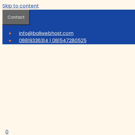
Skip to content
Contact
info@baliwebhost.com
08819336314 | 081547280525
0