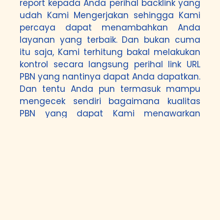
report kepada Anda perihal backlink yang
udah Kami Mengerjakan sehingga Kami
percaya dapat menambahkan Anda
layanan yang terbaik. Dan bukan cuma
itu saja, Kami terhitung bakal melakukan
kontrol secara langsung perihal link URL
PBN yang nantinya dapat Anda dapatkan.
Dan tentu Anda pun termasuk mampu
mengecek sendiri bagaimana kualitas
PBN yang dapat Kami menawarkan
kepada Anda. Perlu diingat di sini adalah
Kami melaksanakan semuanya secara
manual di mana tidak pakai tools yang
sanggup membawa dampak backlink di
dalam saat yang sekejap. Ini merupakan
cara yang keliru untuk ditunaikan karena
tidak dapat berefek baik kepada web
yang Anda mempunyai untuk ke