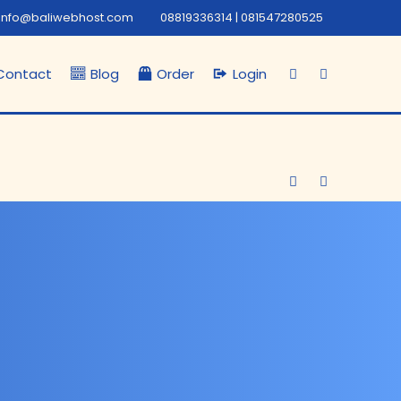
info@baliwebhost.com
08819336314 | 081547280525
Contact
Blog
Order
Login