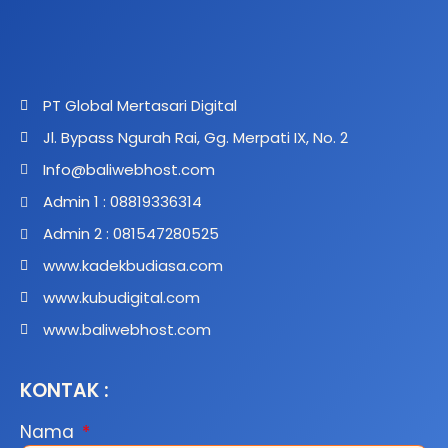
PT Global Mertasari Digital
Jl. Bypass Ngurah Rai, Gg. Merpati IX, No. 2
Info@baliwebhost.com
Admin 1 : 08819336314
Admin 2 : 081547280525
www.kadekbudiasa.com
www.kubudigital.com
www.baliwebhost.com
KONTAK :
Nama