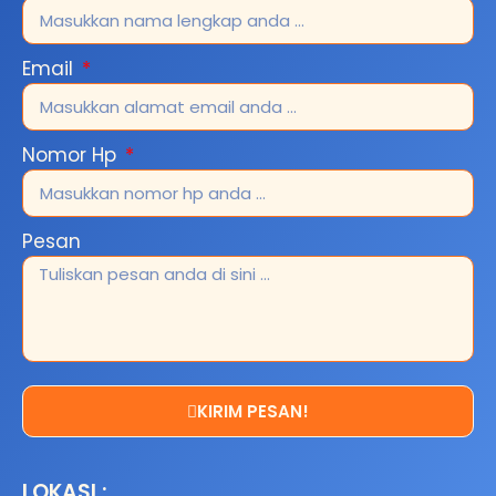
Email
Nomor Hp
Pesan
KIRIM PESAN!
LOKASI :