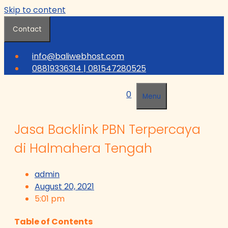
Skip to content
Contact
info@baliwebhost.com
08819336314 | 081547280525
0
Menu
Jasa Backlink PBN Terpercaya
di Halmahera Tengah
admin
August 20, 2021
5:01 pm
Table of Contents