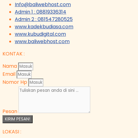
Info@baliwebhost.com
Admin 1 : 08819336314
Admin 2 : 081547280525
www.kadekbudiasa.com
www.kubudigital.com
www.baliwebhost.com
KONTAK :
Nama
Email
Nomor Hp
Pesan
KIRIM PESAN!
LOKASI :