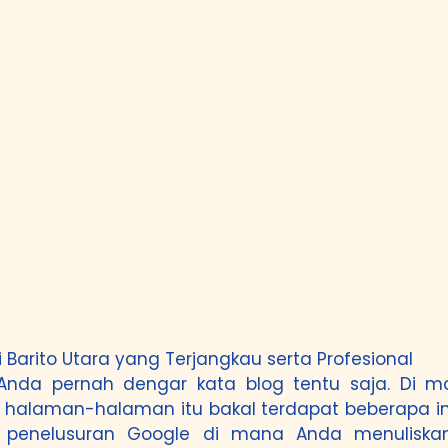
 Barito Utara yang Terjangkau serta Profesional
Anda pernah dengar kata blog tentu saja. Di m
ch halaman-halaman itu bakal terdapat beberapa
in penelusuran Google di mana Anda menulisk