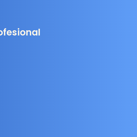
ofesional