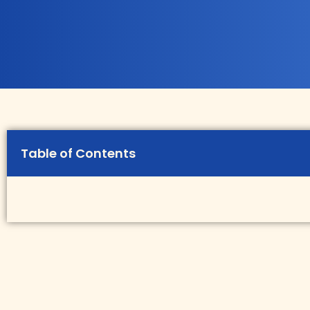
Table of Contents