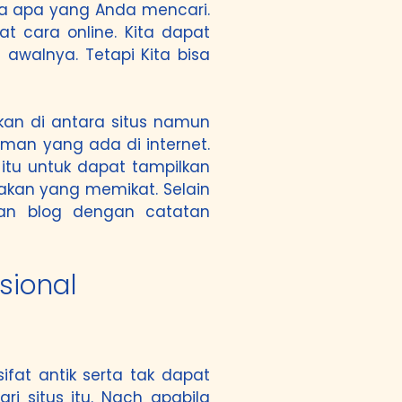
ia apa yang Anda mencari.
at cara online. Kita dapat
awalnya. Tetapi Kita bisa
kan di antara situs namun
man yang ada di internet.
itu untuk dapat tampilkan
akan yang memikat. Selain
kan blog dengan catatan
sional
fat antik serta tak dapat
ri situs itu. Nach apabila