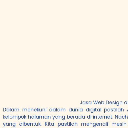
Jasa Web Design di
Dalam menekuni dalam dunia digital pastilah 
kelompok halaman yang berada di internet. Na
yang dibentuk. Kita pastilah mengenali mes