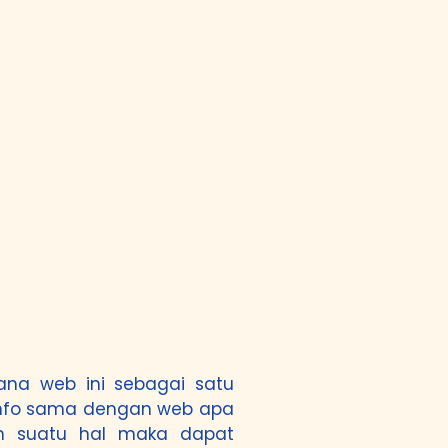
ana web ini sebagai satu
 info sama dengan web apa
an suatu hal maka dapat