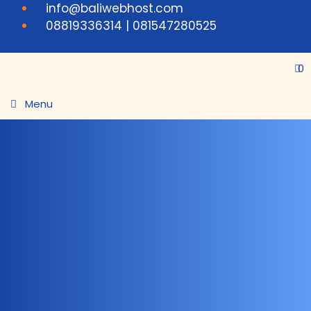
info@baliwebhost.com
08819336314 | 081547280525
0
Menu