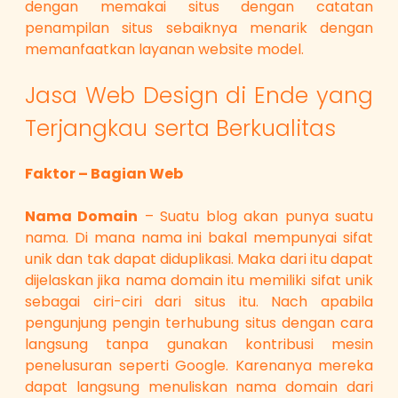
dengan memakai situs dengan catatan
penampilan situs sebaiknya menarik dengan
memanfaatkan layanan website model.
Jasa Web Design di Ende yang
Terjangkau serta Berkualitas
Faktor – Bagian Web
Nama Domain
– Suatu blog akan punya suatu
nama. Di mana nama ini bakal mempunyai sifat
unik dan tak dapat diduplikasi. Maka dari itu dapat
dijelaskan jika nama domain itu memiliki sifat unik
sebagai ciri-ciri dari situs itu. Nach apabila
pengunjung pengin terhubung situs dengan cara
langsung tanpa gunakan kontribusi mesin
penelusuran seperti Google. Karenanya mereka
dapat langsung menuliskan nama domain dari