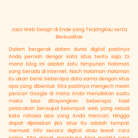
Jasa Web Design di Ende yang Terjangkau serta
Berkualitas
Dalam bergerak dalam dunia digital pastinya
Anda pernah dengar kata situs tentu saja. Di
mana blog ini adalah satu himpunan halaman
yang berada di internet. Nach halaman-halaman
itu akan berisi beberapa data sama dengan situs
apa yang dibentuk. Kita pastinya mengerti mesin
pencari Google di mana Anda menuliskan suatu
maka bisa ditayangkan beberapa hasil
pelacakan berwujud kelompok web yang sesuai
kata rahasia apa yang Anda mencari. Hingga
dapat dijelaskan jika situs itu adalah tempat
memuat info secara digital atau lewat cara
online. Kita dapat membuka blog melalui cara