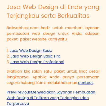
Jasa Web Design di Ende yang
Terjangkau serta Berkualitas
Baliwebhost.com hadir untuk memberi layanan
pembuatan web design untuk Anda, adapun
paket-paket website Kami yaitu:
1.
Jasa Web Design Basic
2.
Jasa Web Design Basic Pro
3.
Jasa Web Design Profesional
Silahkan klik salah satu paket untuk lihat detail
lengkapnya. Apabila Anda punya pertanyaan
segera hubungi Kami melalui halaman
contact
.
Prev
Previous
Menyediakan Layanan Pembuatan
Web Design di Tolikara yang Terjangkau dan
Terpercaya