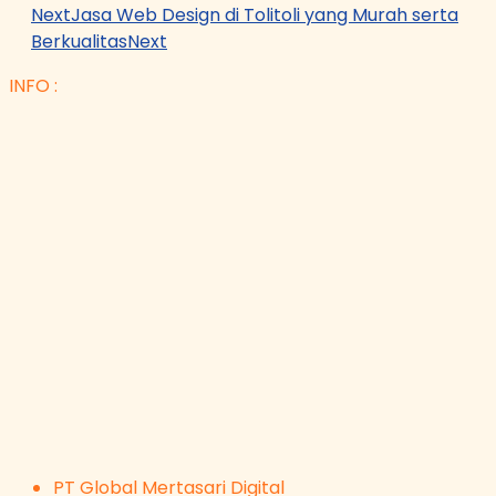
Next
Jasa Web Design di Tolitoli yang Murah serta
Berkualitas
Next
INFO :
PT Global Mertasari Digital