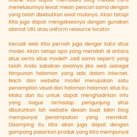
menelusurinya lewat mesin pencari sama dengan
yang telah disebutkan awal mulanya. Akan tetapi
Kita juga dapat mengaksesnya dengan gunakan
alamat URL atau uniform resource locator.
Kecuali web Kita pernah juga dengar kata situs
model. Akan tetapi apa yang memilah di antara
situs serta situs model? Jadi sama seperti yang
telah Anda saksikan awalnya jika web sebagai
himpunan halaman yang ada dalam internet.
Nach dan website model merupakan satu
penampilan visual dari halaman halaman situs itu.
Maka dari itu untuk dapat menghadirkan info
yang bagus terhadap pengunjung situs
dibutuhkan lah website desain buat bikin blog
mempunyai penampakan yang memikat.
Disamping itu Kita akan juga dapat dengan
gampang pasarkan produk yang Kita mempunyai