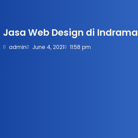
Jasa Web Design di Indrama
admin
June 4, 2021
11:58 pm