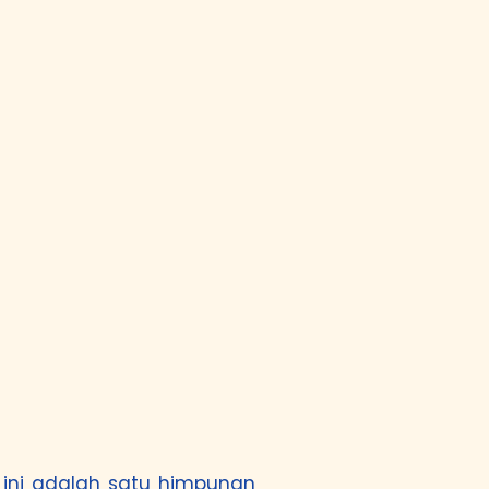
 ini adalah satu himpunan