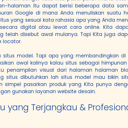
an-halaman itu dapat berisi beberapa data sa
usuran Google di mana Anda menuliskan suatu h
situs yang sesuai kata rahasia apa yang Anda men
 secara digital atau lewat cara online. Kita 
g telah disebut awal mulanya. Tapi Kita juga d
locator.
 situs model. Tapi apa yang membandingkan di a
sikan awal kalinya kalau situs sebagai himpun
atu penampilan visual dari halaman halaman blo
 situs dibutuhkan lah situs model mau bikin sit
an simpel pasarkan produk yang Kita punya de
gan gunakan layanan website desain.
 yang Terjangkau & Profesion