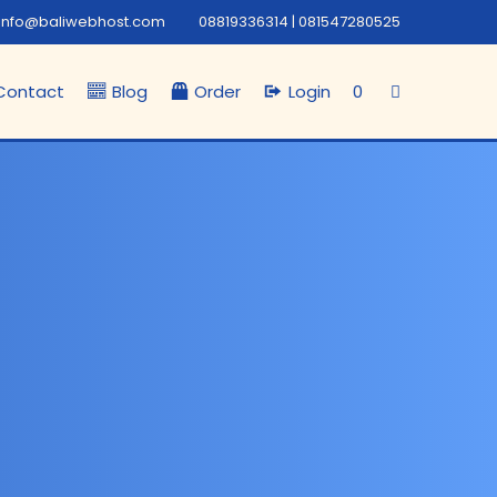
info@baliwebhost.com
08819336314 | 081547280525
Contact
Blog
Order
Login
0