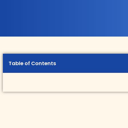
Table of Contents