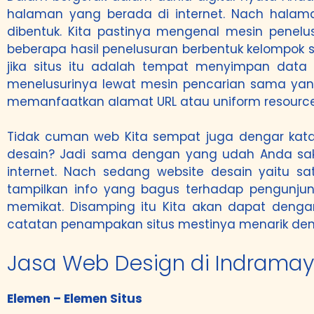
halaman yang berada di internet. Nach halam
dibentuk. Kita pastinya mengenal mesin penel
beberapa hasil penelusuran berbentuk kelompok 
jika situs itu adalah tempat menyimpan data
menelusurinya lewat mesin pencarian sama yan
memanfaatkan alamat URL atau uniform resource 
Tidak cuman web Kita sempat juga dengar kata
desain? Jadi sama dengan yang udah Anda sak
internet. Nach sedang website desain yaitu s
tampilkan info yang bagus terhadap pengunjung
memikat. Disamping itu Kita akan dapat deng
catatan penampakan situs mestinya menarik den
Jasa Web Design di Indramayu
Elemen – Elemen Situs