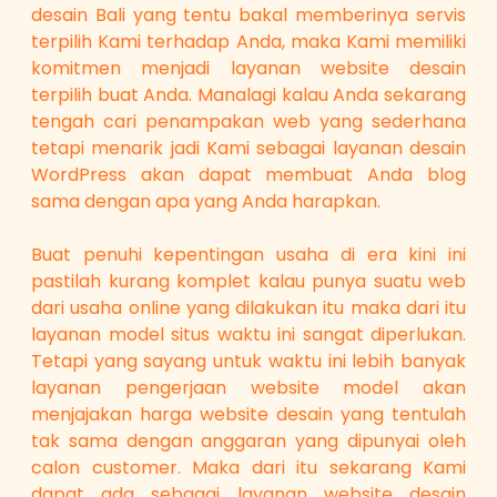
desain Bali yang tentu bakal memberinya servis
terpilih Kami terhadap Anda, maka Kami memiliki
komitmen menjadi layanan website desain
terpilih buat Anda. Manalagi kalau Anda sekarang
tengah cari penampakan web yang sederhana
tetapi menarik jadi Kami sebagai layanan desain
WordPress akan dapat membuat Anda blog
sama dengan apa yang Anda harapkan.
Buat penuhi kepentingan usaha di era kini ini
pastilah kurang komplet kalau punya suatu web
dari usaha online yang dilakukan itu maka dari itu
layanan model situs waktu ini sangat diperlukan.
Tetapi yang sayang untuk waktu ini lebih banyak
layanan pengerjaan website model akan
menjajakan harga website desain yang tentulah
tak sama dengan anggaran yang dipunyai oleh
calon customer. Maka dari itu sekarang Kami
dapat ada sebagai layanan website desain