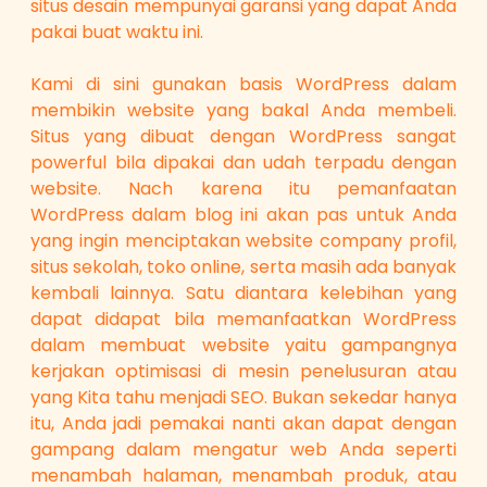
situs desain mempunyai garansi yang dapat Anda
pakai buat waktu ini.
Kami di sini gunakan basis WordPress dalam
membikin website yang bakal Anda membeli.
Situs yang dibuat dengan WordPress sangat
powerful bila dipakai dan udah terpadu dengan
website. Nach karena itu pemanfaatan
WordPress dalam blog ini akan pas untuk Anda
yang ingin menciptakan website company profil,
situs sekolah, toko online, serta masih ada banyak
kembali lainnya. Satu diantara kelebihan yang
dapat didapat bila memanfaatkan WordPress
dalam membuat website yaitu gampangnya
kerjakan optimisasi di mesin penelusuran atau
yang Kita tahu menjadi SEO. Bukan sekedar hanya
itu, Anda jadi pemakai nanti akan dapat dengan
gampang dalam mengatur web Anda seperti
menambah halaman, menambah produk, atau