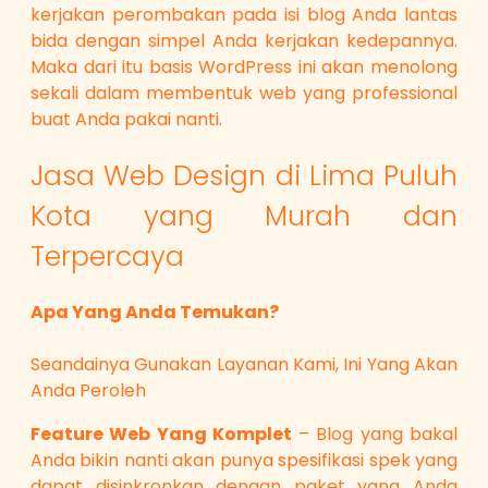
kerjakan perombakan pada isi blog Anda lantas
bida dengan simpel Anda kerjakan kedepannya.
Maka dari itu basis WordPress ini akan menolong
sekali dalam membentuk web yang professional
buat Anda pakai nanti.
Jasa Web Design di Lima Puluh
Kota yang Murah dan
Terpercaya
Apa Yang Anda Temukan?
Seandainya Gunakan Layanan Kami, Ini Yang Akan
Anda Peroleh
Feature Web Yang Komplet
– Blog yang bakal
Anda bikin nanti akan punya spesifikasi spek yang
dapat disinkronkan dengan paket yang Anda