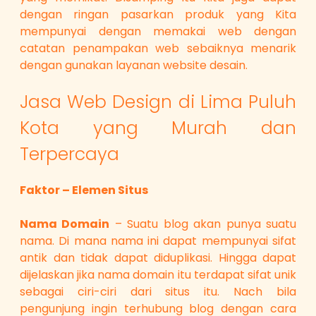
dengan ringan pasarkan produk yang Kita
mempunyai dengan memakai web dengan
catatan penampakan web sebaiknya menarik
dengan gunakan layanan website desain.
Jasa Web Design di Lima Puluh
Kota yang Murah dan
Terpercaya
Faktor – Elemen Situs
Nama Domain
– Suatu blog akan punya suatu
nama. Di mana nama ini dapat mempunyai sifat
antik dan tidak dapat diduplikasi. Hingga dapat
dijelaskan jika nama domain itu terdapat sifat unik
sebagai ciri-ciri dari situs itu. Nach bila
pengunjung ingin terhubung blog dengan cara