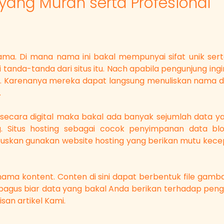
ang Murah serta Profesional
nama. Di mana nama ini bakal mempunyai sifat unik serta
ai tanda-tanda dari situs itu. Nach apabila pengunjung 
le. Karenanya mereka dapat langsung menuliskan nama d
.
ara digital maka bakal ada banyak sejumlah data yang 
g. Situs hosting sebagai cocok penyimpanan data blo
skan gunakan website hosting yang berikan mutu kece
ama kontent. Conten di sini dapat berbentuk file gambar
bagus biar data yang bakal Anda berikan terhadap peng
san artikel Kami.