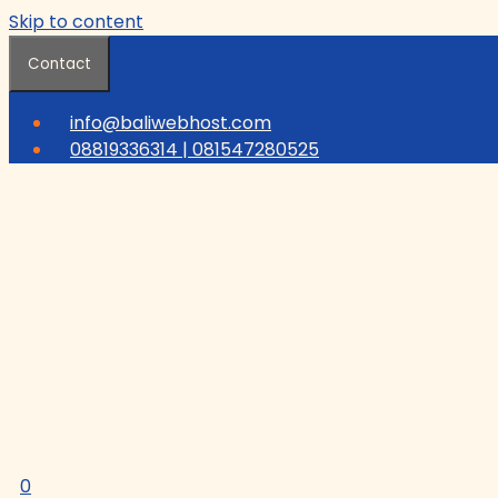
Skip to content
Contact
info@baliwebhost.com
08819336314 | 081547280525
0