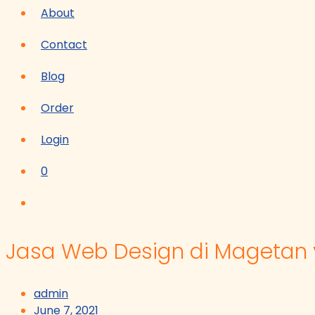
About
Contact
Blog
Order
Login
0
Jasa Web Design di Magetan y
admin
June 7, 2021