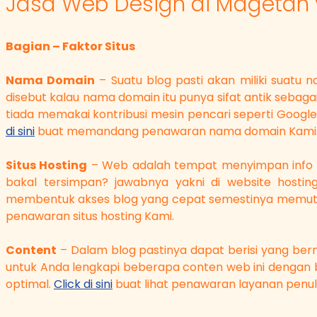
Jasa Web Design di Magetan y
Bagian – Faktor Situs
Nama Domain
– Suatu blog pasti akan miliki suatu 
disebut kalau nama domain itu punya sifat antik sebag
tiada memakai kontribusi mesin pencari seperti Goog
di sini
buat memandang penawaran nama domain Kami
Situs Hosting
– Web adalah tempat menyimpan info sec
bakal tersimpan? jawabnya yakni di website hostin
membentuk akses blog yang cepat semestinya memutu
penawaran situs hosting Kami.
Content
– Dalam blog pastinya dapat berisi yang bern
untuk Anda lengkapi beberapa conten web ini dengan 
optimal.
Click di sini
buat lihat penawaran layanan penuli