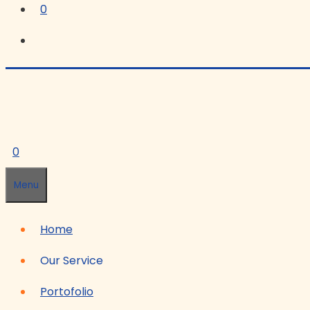
0
0
Menu
Home
Our Service
Portofolio