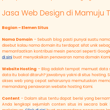
Jasa Web Design di Mamuju T
Bagian – Elemen Situs
Nama Domain
– Sebuah blog pasti punyai suatu nama.
disebut kalau nama domain itu terdapat sifat unik sebag
memanfaatkan kontribusi mesin pencari seperti Googl
di sini
buat menyaksikan penawaran nama domain Kami
Website Hosting
– Blog adalah tempat memuat data sec
data itu bakal ditaruh? jawabnya yakni di situs hosting
akses web yang cepat seharusnya memutuskan meman
memandang penawaran website hosting Kami.
Content
– Dalam situs tentu dapat berisi yang bernama 
Anda lengkapi sejumlah conten situs ini secara ba