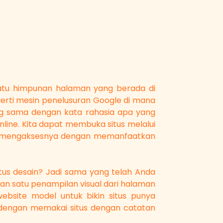
 satu himpunan halaman yang berada di
gerti mesin penelusuran Google di mana
ng sama dengan kata rahasia apa yang
nline. Kita dapat membuka situs melalui
apat mengaksesnya dengan memanfaatkan
tus desain? Jadi sama yang telah Anda
an satu penampilan visual dari halaman
ebsite model untuk bikin situs punya
i dengan memakai situs dengan catatan