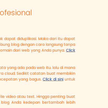
ofesional
 dapat diduplikasi. Maka dari itu dapat
erhubung blog dengan cara langsung tanpa
domain dari web yang Anda punya.
Click
ta yang ada pada web itu. lalu di mana
ara cloud. Sedikit catatan buat membikin
ecepatan yang bagus.
Click di sini
untuk
le video atau text. Hingga penting buat
ng blog Anda kedepan bertambah lebih