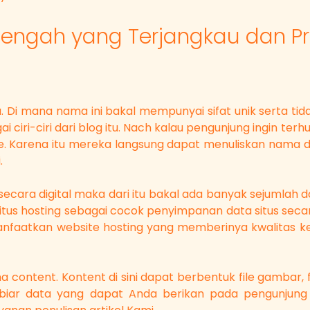
engah yang Terjangkau dan Pr
 Di mana nama ini bakal mempunyai sifat unik serta tidak
ai ciri-ciri dari blog itu. Nach kalau pengunjung ingin t
e. Karena itu mereka langsung dapat menuliskan nama 
.
ara digital maka dari itu bakal ada banyak sejumlah da
. Situs hosting sebagai cocok penyimpanan data situs sec
faatkan website hosting yang memberinya kwalitas k
content. Kontent di sini dapat berbentuk file gambar, fi
ik biar data yang dapat Anda berikan pada pengunju