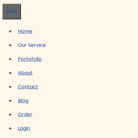
Menu
Home
Our Service
Portofolio
About
Contact
Blog
Order
Login