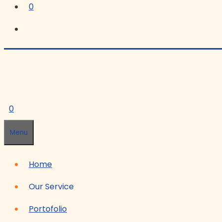
0
0
Menu
Home
Our Service
Portofolio