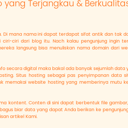
 yang Terjangkau & Berkualita
Di mana nama ini dapat terdapat sifat antik dan tak da
ciri-ciri dari blog itu. Nach kalau pengunjung ingin
 mereka langsung bisa menuliskan nama domain dari w
 secara digital maka bakal ada banyak sejumlah data yang
ting. Situs hosting sebagai pas penyimpanan data sit
uk memakai website hosting yang memberinya mutu k
 kontent. Conten di sini dapat berbentuk file gambar, 
bagus biar data yang dapat Anda berikan ke pengunjung 
an artikel Kami.