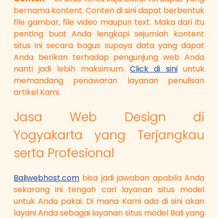
bernama kontent. Conten di sini dapat berbentuk
file gambar, file video maupun text. Maka dari itu
penting buat Anda lengkapi sejumlah kontent
situs ini secara bagus supaya data yang dapat
Anda berikan terhadap pengunjung web Anda
nanti jadi lebih maksimum.
Click di sini
untuk
memandang penawaran layanan penulisan
artikel Kami.
Jasa Web Design di
Yogyakarta yang Terjangkau
serta Profesional
Baliwebhost.com
bisa jadi jawaban apabila Anda
sekarang ini tengah cari layanan situs model
untuk Anda pakai. Di mana Kami ada di sini akan
layani Anda sebagai layanan situs model Bali yang