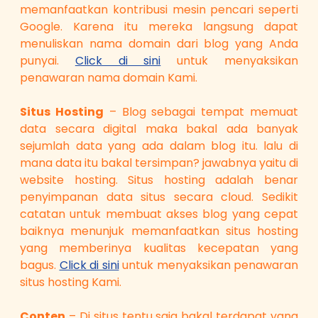
memanfaatkan kontribusi mesin pencari seperti
Google. Karena itu mereka langsung dapat
menuliskan nama domain dari blog yang Anda
punyai.
Click di sini
untuk menyaksikan
penawaran nama domain Kami.
Situs Hosting
– Blog sebagai tempat memuat
data secara digital maka bakal ada banyak
sejumlah data yang ada dalam blog itu. lalu di
mana data itu bakal tersimpan? jawabnya yaitu di
website hosting. Situs hosting adalah benar
penyimpanan data situs secara cloud. Sedikit
catatan untuk membuat akses blog yang cepat
baiknya menunjuk memanfaatkan situs hosting
yang memberinya kualitas kecepatan yang
bagus.
Click di sini
untuk menyaksikan penawaran
situs hosting Kami.
Conten
– Di situs tentu saja bakal terdapat yang