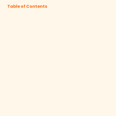
Table of Contents