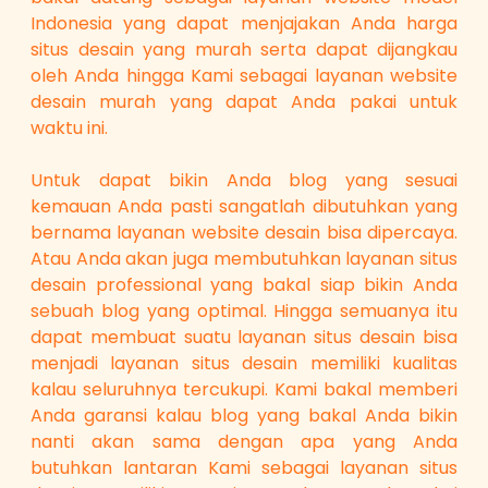
Indonesia yang dapat menjajakan Anda harga
situs desain yang murah serta dapat dijangkau
oleh Anda hingga Kami sebagai layanan website
desain murah yang dapat Anda pakai untuk
waktu ini.
Untuk dapat bikin Anda blog yang sesuai
kemauan Anda pasti sangatlah dibutuhkan yang
bernama layanan website desain bisa dipercaya.
Atau Anda akan juga membutuhkan layanan situs
desain professional yang bakal siap bikin Anda
sebuah blog yang optimal. Hingga semuanya itu
dapat membuat suatu layanan situs desain bisa
menjadi layanan situs desain memiliki kualitas
kalau seluruhnya tercukupi. Kami bakal memberi
Anda garansi kalau blog yang bakal Anda bikin
nanti akan sama dengan apa yang Anda
butuhkan lantaran Kami sebagai layanan situs