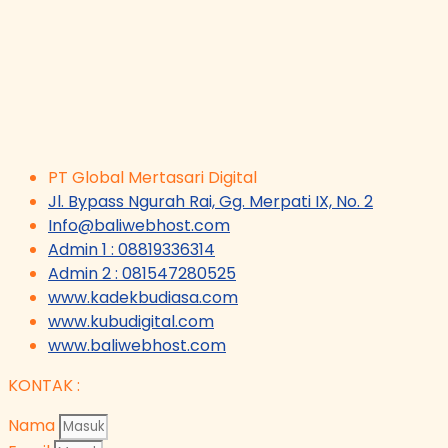
PT Global Mertasari Digital
Jl. Bypass Ngurah Rai, Gg. Merpati IX, No. 2
Info@baliwebhost.com
Admin 1 : 08819336314
Admin 2 : 081547280525
www.kadekbudiasa.com
www.kubudigital.com
www.baliwebhost.com
KONTAK :
Nama