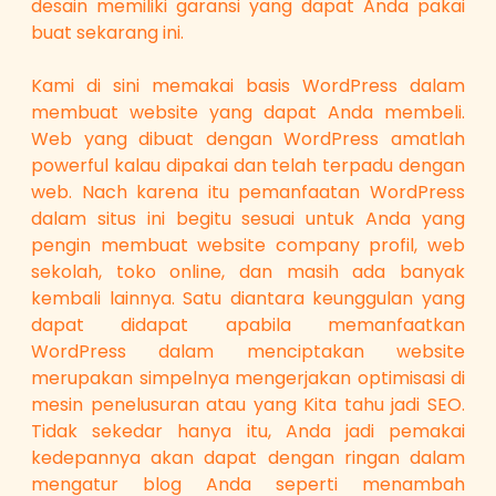
desain memiliki garansi yang dapat Anda pakai
buat sekarang ini.
Kami di sini memakai basis WordPress dalam
membuat website yang dapat Anda membeli.
Web yang dibuat dengan WordPress amatlah
powerful kalau dipakai dan telah terpadu dengan
web. Nach karena itu pemanfaatan WordPress
dalam situs ini begitu sesuai untuk Anda yang
pengin membuat website company profil, web
sekolah, toko online, dan masih ada banyak
kembali lainnya. Satu diantara keunggulan yang
dapat didapat apabila memanfaatkan
WordPress dalam menciptakan website
merupakan simpelnya mengerjakan optimisasi di
mesin penelusuran atau yang Kita tahu jadi SEO.
Tidak sekedar hanya itu, Anda jadi pemakai
kedepannya akan dapat dengan ringan dalam
mengatur blog Anda seperti menambah