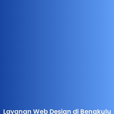
Layanan Web Design di Bengkulu