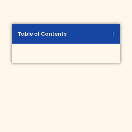
Table of Contents