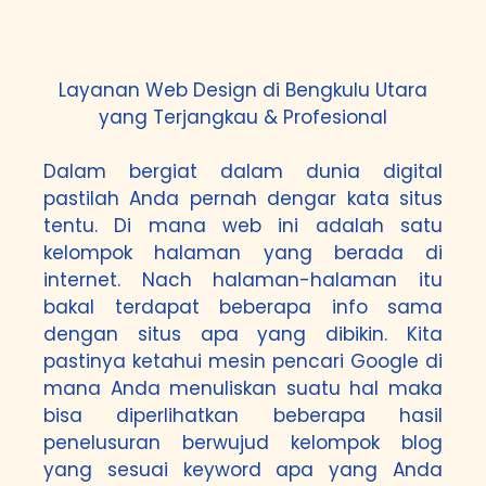
Layanan Web Design di Bengkulu Utara
yang Terjangkau & Profesional
Dalam bergiat dalam dunia digital
pastilah Anda pernah dengar kata situs
tentu. Di mana web ini adalah satu
kelompok halaman yang berada di
internet. Nach halaman-halaman itu
bakal terdapat beberapa info sama
dengan situs apa yang dibikin. Kita
pastinya ketahui mesin pencari Google di
mana Anda menuliskan suatu hal maka
bisa diperlihatkan beberapa hasil
penelusuran berwujud kelompok blog
yang sesuai keyword apa yang Anda