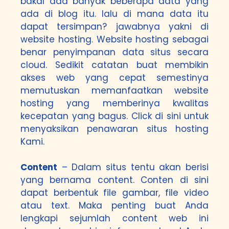
bakal ada banyak beberapa data yang
ada di blog itu. lalu di mana data itu
dapat tersimpan? jawabnya yakni di
website hosting. Website hosting sebagai
benar penyimpanan data situs secara
cloud. Sedikit catatan buat membikin
akses web yang cepat semestinya
memutuskan memanfaatkan website
hosting yang memberinya kwalitas
kecepatan yang bagus.
Click di sini
untuk
menyaksikan penawaran situs hosting
Kami.
Content
– Dalam situs tentu akan berisi
yang bernama content. Conten di sini
dapat berbentuk file gambar, file video
atau text. Maka penting buat Anda
lengkapi sejumlah content web ini