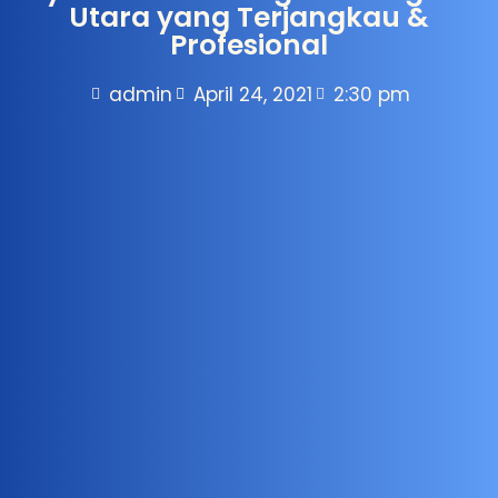
Utara yang Terjangkau &
Profesional
admin
April 24, 2021
2:30 pm