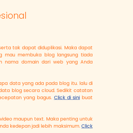
sional
rta tak dapat diduplikasi. Maka dapat
njung mau membuka blog langsung tiada
kan nama domain dari web yang Anda
a data yang ada pada blog itu. lalu di
ata blog secara cloud. Sedikit catatan
kecepatan yang bagus.
Click di sini
buat
e video maupun text. Maka penting untuk
 Anda kedepan jadi lebih maksimum.
Click