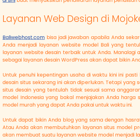
di sini
buat menyaksikan penawaran layanan penulisan ar
Layanan Web Design di Mojoke
Baliwebhost.com
bisa jadi jawaban apabila Anda sekar
Anda menjadi layanan website model Bali yang tentu
layanan website desain terbaik untuk Anda. Manalagi 
sebagai layanan desain WordPress akan dapat bikin 
Untuk penuhi kepentingan usaha di waktu kini ini pasti
desain situs sekarang ini akan diperlukan. Tetapi yan
situs desain yang tentulah tidak sesuai sama anggara
model Indonesia yang bakal menjajakan Anda harga s
model murah yang dapat Anda pakai untuk waktu ini.
Untuk dapat bikin Anda blog yang sama dengan hasrat
Atau Anda akan membutuhkan layanan situs model pro
akan membuat suatu layanan website model menjadi laya