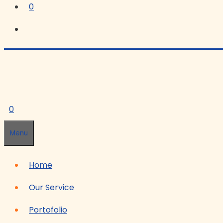
0
0
Menu
Home
Our Service
Portofolio