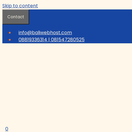
Skip to content
Contact
info@baliwebhost.com
08819336314 | 081547280525
0