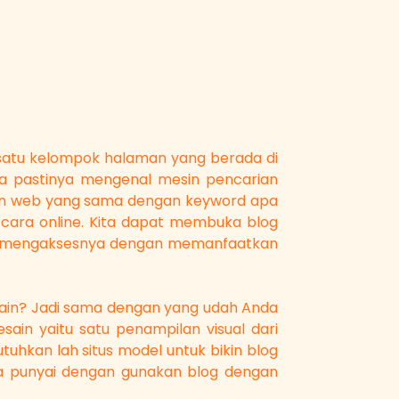
 satu kelompok halaman yang berada di
ta pastinya mengenal mesin pencarian
nan web yang sama dengan keyword apa
 cara online. Kita dapat membuka blog
uga mengaksesnya dengan memanfaatkan
esain? Jadi sama dengan yang udah Anda
ain yaitu satu penampilan visual dari
hkan lah situs model untuk bikin blog
ta punyai dengan gunakan blog dengan