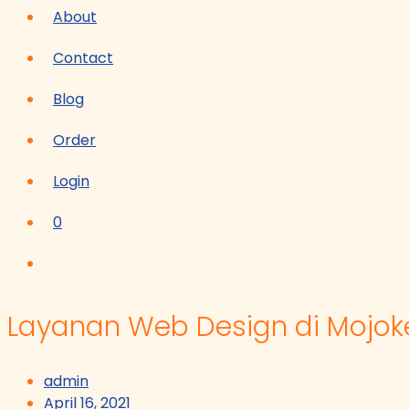
About
Contact
Blog
Order
Login
0
Layanan Web Design di Mojoke
admin
April 16, 2021