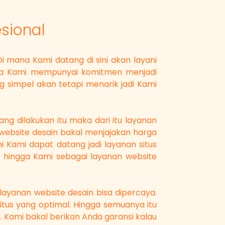
sional
i mana Kami datang di sini akan layani
ngga Kami mempunyai komitmen menjadi
g simpel akan tetapi menarik jadi Kami
ang dilakukan itu maka dari itu layanan
n website desain bakal menjajakan harga
i Kami dapat datang jadi layanan situs
 hingga Kami sebagai layanan website
ayanan website desain bisa dipercaya.
tus yang optimal. Hingga semuanya itu
 Kami bakal berikan Anda garansi kalau