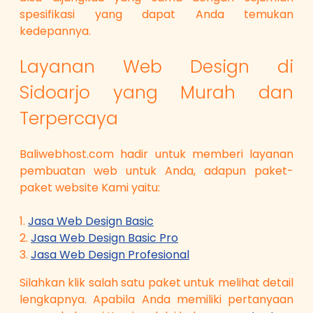
spesifikasi yang dapat Anda temukan
kedepannya.
Layanan Web Design di
Sidoarjo yang Murah dan
Terpercaya
Baliwebhost.com hadir untuk memberi layanan
pembuatan web untuk Anda, adapun paket-
paket website Kami yaitu:
1.
Jasa Web Design Basic
2.
Jasa Web Design Basic Pro
3.
Jasa Web Design Profesional
Silahkan klik salah satu paket untuk melihat detail
lengkapnya. Apabila Anda memiliki pertanyaan