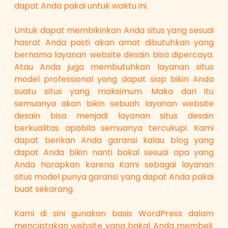
dapat Anda pakai untuk waktu ini.
Untuk dapat membikinkan Anda situs yang sesuai
hasrat Anda pasti akan amat dibutuhkan yang
bernama layanan website desain bisa dipercaya.
Atau Anda juga membutuhkan layanan situs
model professional yang dapat siap bikin Anda
suatu situs yang maksimum. Maka dari itu
semuanya akan bikin sebuah layanan website
desain bisa menjadi layanan situs desain
berkualitas apabila semuanya tercukupi. Kami
dapat berikan Anda garansi kalau blog yang
dapat Anda bikin nanti bakal sesuai apa yang
Anda harapkan karena Kami sebagai layanan
situs model punya garansi yang dapat Anda pakai
buat sekarang.
Kami di sini gunakan basis WordPress dalam
menciptakan website yang bakal Anda membeli.