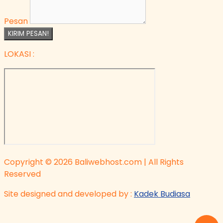
Pesan
KIRIM PESAN!
LOKASI :
Copyright © 2026 Baliwebhost.com | All Rights
Reserved
Site designed and developed by :
Kadek Budiasa