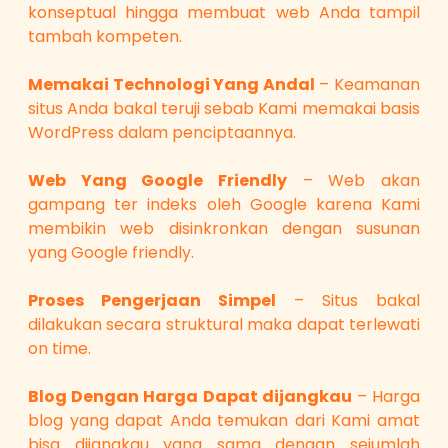
konseptual hingga membuat web Anda tampil
tambah kompeten.
Memakai Technologi Yang Andal
– Keamanan
situs Anda bakal teruji sebab Kami memakai basis
WordPress dalam penciptaannya.
Web Yang Google Friendly
– Web akan
gampang ter indeks oleh Google karena Kami
membikin web disinkronkan dengan susunan
yang Google friendly.
Proses Pengerjaan Simpel
– Situs bakal
dilakukan secara struktural maka dapat terlewati
on time.
Blog Dengan Harga Dapat dijangkau
– Harga
blog yang dapat Anda temukan dari Kami amat
bisa dijangkau yang sama dengan sejumlah