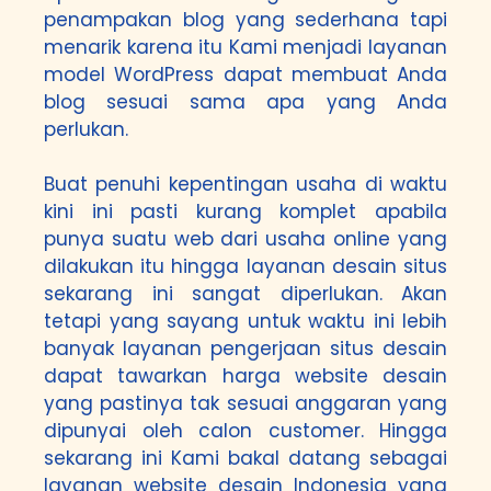
penampakan blog yang sederhana tapi
menarik karena itu Kami menjadi layanan
model WordPress dapat membuat Anda
blog sesuai sama apa yang Anda
perlukan.
Buat penuhi kepentingan usaha di waktu
kini ini pasti kurang komplet apabila
punya suatu web dari usaha online yang
dilakukan itu hingga layanan desain situs
sekarang ini sangat diperlukan. Akan
tetapi yang sayang untuk waktu ini lebih
banyak layanan pengerjaan situs desain
dapat tawarkan harga website desain
yang pastinya tak sesuai anggaran yang
dipunyai oleh calon customer. Hingga
sekarang ini Kami bakal datang sebagai
layanan website desain Indonesia yang