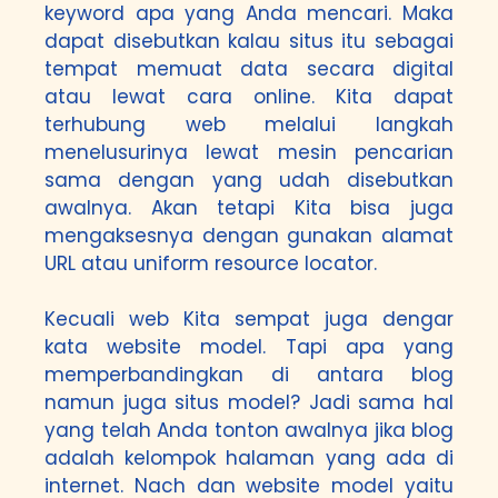
keyword apa yang Anda mencari. Maka
dapat disebutkan kalau situs itu sebagai
tempat memuat data secara digital
atau lewat cara online. Kita dapat
terhubung web melalui langkah
menelusurinya lewat mesin pencarian
sama dengan yang udah disebutkan
awalnya. Akan tetapi Kita bisa juga
mengaksesnya dengan gunakan alamat
URL atau uniform resource locator.
Kecuali web Kita sempat juga dengar
kata website model. Tapi apa yang
memperbandingkan di antara blog
namun juga situs model? Jadi sama hal
yang telah Anda tonton awalnya jika blog
adalah kelompok halaman yang ada di
internet. Nach dan website model yaitu