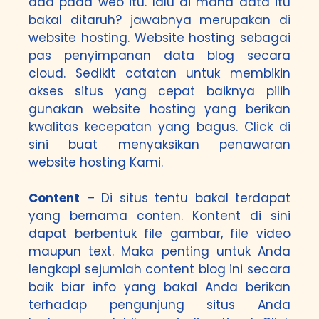
ada pada web itu. lalu di mana data itu
bakal ditaruh? jawabnya merupakan di
website hosting. Website hosting sebagai
pas penyimpanan data blog secara
cloud. Sedikit catatan untuk membikin
akses situs yang cepat baiknya pilih
gunakan website hosting yang berikan
kwalitas kecepatan yang bagus.
Click di
sini
buat menyaksikan penawaran
website hosting Kami.
Content
– Di situs tentu bakal terdapat
yang bernama conten. Kontent di sini
dapat berbentuk file gambar, file video
maupun text. Maka penting untuk Anda
lengkapi sejumlah content blog ini secara
baik biar info yang bakal Anda berikan
terhadap pengunjung situs Anda