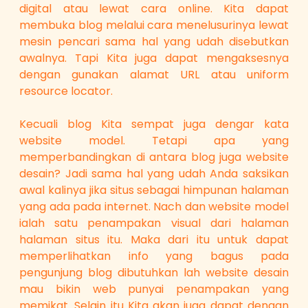
digital atau lewat cara online. Kita dapat
membuka blog melalui cara menelusurinya lewat
mesin pencari sama hal yang udah disebutkan
awalnya. Tapi Kita juga dapat mengaksesnya
dengan gunakan alamat URL atau uniform
resource locator.
Kecuali blog Kita sempat juga dengar kata
website model. Tetapi apa yang
memperbandingkan di antara blog juga website
desain? Jadi sama hal yang udah Anda saksikan
awal kalinya jika situs sebagai himpunan halaman
yang ada pada internet. Nach dan website model
ialah satu penampakan visual dari halaman
halaman situs itu. Maka dari itu untuk dapat
memperlihatkan info yang bagus pada
pengunjung blog dibutuhkan lah website desain
mau bikin web punyai penampakan yang
memikat. Selain itu Kita akan juga dapat dengan