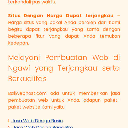
terkendali pas waktu.
Situs Dengan Harga Dapat terjangkau
–
Harga situs yang bakal Anda peroleh dari Kami
begitu dapat terjangkau yang sama dengan
beberapa fitur yang dapat Anda temukan
kedepan.
Melayani Pembuatan Web di
Ngawi yang Terjangkau serta
Berkualitas
Baliwebhost.com ada untuk memberikan jasa
pembuatan web untuk Anda, adapun paket-
paket website Kami yaitu:
1.
Jasa Web Design Basic
2.
Jasa Web Design Basic Pro