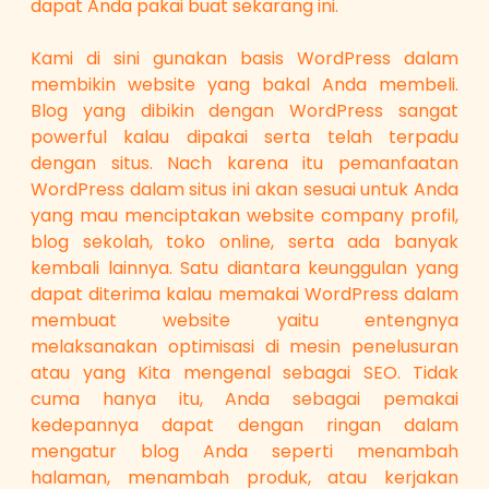
dapat Anda pakai buat sekarang ini.
Kami di sini gunakan basis WordPress dalam
membikin website yang bakal Anda membeli.
Blog yang dibikin dengan WordPress sangat
powerful kalau dipakai serta telah terpadu
dengan situs. Nach karena itu pemanfaatan
WordPress dalam situs ini akan sesuai untuk Anda
yang mau menciptakan website company profil,
blog sekolah, toko online, serta ada banyak
kembali lainnya. Satu diantara keunggulan yang
dapat diterima kalau memakai WordPress dalam
membuat website yaitu entengnya
melaksanakan optimisasi di mesin penelusuran
atau yang Kita mengenal sebagai SEO. Tidak
cuma hanya itu, Anda sebagai pemakai
kedepannya dapat dengan ringan dalam
mengatur blog Anda seperti menambah
halaman, menambah produk, atau kerjakan