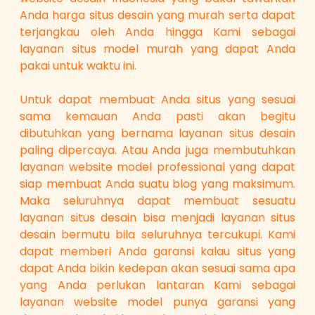
Anda harga situs desain yang murah serta dapat
terjangkau oleh Anda hingga Kami sebagai
layanan situs model murah yang dapat Anda
pakai untuk waktu ini.
Untuk dapat membuat Anda situs yang sesuai
sama kemauan Anda pasti akan begitu
dibutuhkan yang bernama layanan situs desain
paling dipercaya. Atau Anda juga membutuhkan
layanan website model professional yang dapat
siap membuat Anda suatu blog yang maksimum.
Maka seluruhnya dapat membuat sesuatu
layanan situs desain bisa menjadi layanan situs
desain bermutu bila seluruhnya tercukupi. Kami
dapat memberi Anda garansi kalau situs yang
dapat Anda bikin kedepan akan sesuai sama apa
yang Anda perlukan lantaran Kami sebagai
layanan website model punya garansi yang