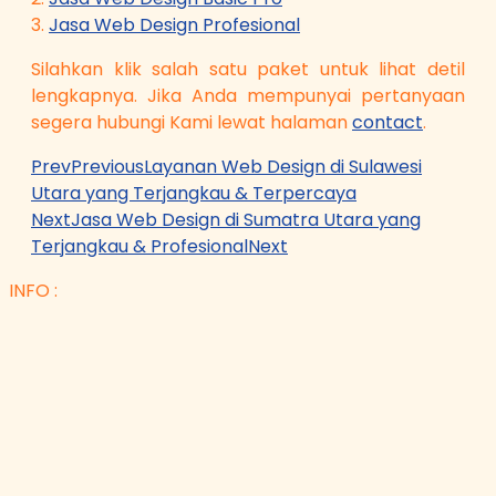
3.
Jasa Web Design Profesional
Silahkan klik salah satu paket untuk lihat detil
lengkapnya. Jika Anda mempunyai pertanyaan
segera hubungi Kami lewat halaman
contact
.
Prev
Previous
Layanan Web Design di Sulawesi
Utara yang Terjangkau & Terpercaya
Next
Jasa Web Design di Sumatra Utara yang
Terjangkau & Profesional
Next
INFO :