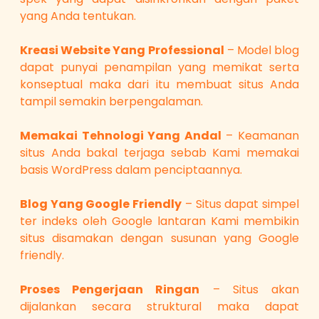
yang Anda tentukan.
Kreasi Website Yang Professional
– Model blog
dapat punyai penampilan yang memikat serta
konseptual maka dari itu membuat situs Anda
tampil semakin berpengalaman.
Memakai Tehnologi Yang Andal
– Keamanan
situs Anda bakal terjaga sebab Kami memakai
basis WordPress dalam penciptaannya.
Blog Yang Google Friendly
– Situs dapat simpel
ter indeks oleh Google lantaran Kami membikin
situs disamakan dengan susunan yang Google
friendly.
Proses Pengerjaan Ringan
– Situs akan
dijalankan secara struktural maka dapat