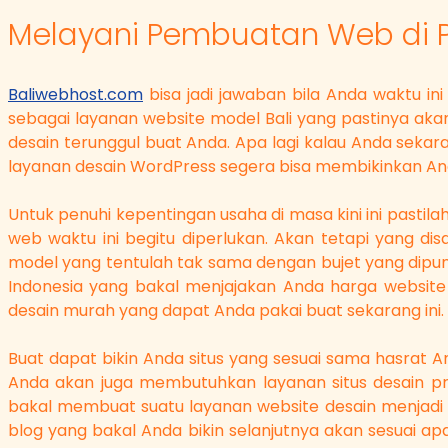
Melayani Pembuatan Web di P
Baliwebhost.com
bisa jadi jawaban bila Anda waktu ini
sebagai layanan website model Bali yang pastinya aka
desain terunggul buat Anda. Apa lagi kalau Anda seka
layanan desain WordPress segera bisa membikinkan A
Untuk penuhi kepentingan usaha di masa kini ini pastil
web waktu ini begitu diperlukan. Akan tetapi yang di
model yang tentulah tak sama dengan bujet yang dipuny
Indonesia yang bakal menjajakan Anda harga website
desain murah yang dapat Anda pakai buat sekarang ini.
Buat dapat bikin Anda situs yang sesuai sama hasrat 
Anda akan juga membutuhkan layanan situs desain p
bakal membuat suatu layanan website desain menjadi l
blog yang bakal Anda bikin selanjutnya akan sesuai a