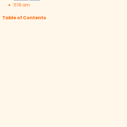
11:19 am
Table of Contents