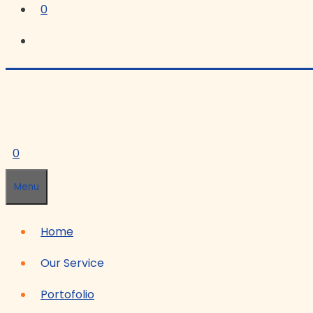
0
0
Menu
Home
Our Service
Portofolio