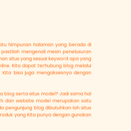
 satu himpunan halaman yang berada di
 pastilah mengenali mesin penelusuran
an situs yang sesuai keyword apa yang
line. Kita dapat terhubung blog melalui
i Kita bisa juga mengaksesnya dengan
 blog serta situs model? Jadi sama hal
ach dan website model merupakan satu
a pengunjung blog dibutuhkan lah situs
 produk yang Kita punya dengan gunakan