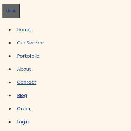
Menu
Home
Our Service
Portofolio
About
Contact
Blog
Order
Login