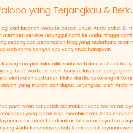
alopo yang Terjangkau & Berku
 lagi cari layanan website desain untuk Anda pakai. Di 
n memberi service terunggul Kami ke Anda, hingga Kami
rang sedang cari penampilan blog yang sederhana akan 
nda web sama dengan apa yang Anda harapkan.
ah kurang komplet bila miliki suatu web dari usaha online
sayang buat waktu ini lebih banyak layanan pengerjaan
ai oleh calon customer. Maka dari itu sekarang ini Kami
 desain yang murah dan dapat terjangkau oleh Anda ma
Anda pasti akan sangatlah dibutuhkan yang bernama lay
rofessional yang bakal siap membikinkan Anda sebua
ayanan situs model berkualitas bila semuanya tercukup
pa yang Anda kehendaki sebab Kami adalah layanan webs