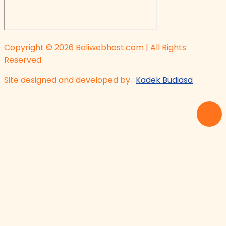
Copyright © 2026 Baliwebhost.com | All Rights
Reserved
Site designed and developed by :
Kadek Budiasa