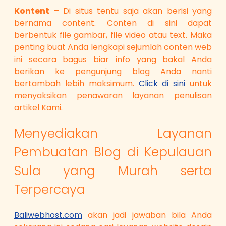
Kontent
– Di situs tentu saja akan berisi yang
bernama content. Conten di sini dapat
berbentuk file gambar, file video atau text. Maka
penting buat Anda lengkapi sejumlah conten web
ini secara bagus biar info yang bakal Anda
berikan ke pengunjung blog Anda nanti
bertambah lebih maksimum.
Click di sini
untuk
menyaksikan penawaran layanan penulisan
artikel Kami.
Menyediakan Layanan
Pembuatan Blog di Kepulauan
Sula yang Murah serta
Terpercaya
Baliwebhost.com
akan jadi jawaban bila Anda