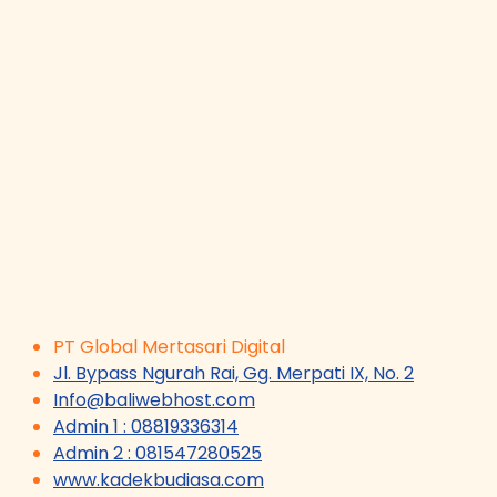
PT Global Mertasari Digital
Jl. Bypass Ngurah Rai, Gg. Merpati IX, No. 2
Info@baliwebhost.com
Admin 1 : 08819336314
Admin 2 : 081547280525
www.kadekbudiasa.com