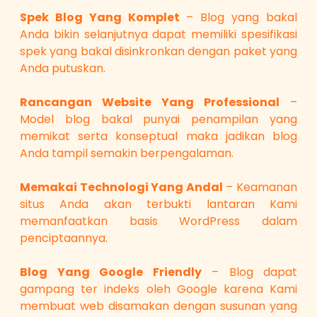
Spek Blog Yang Komplet
– Blog yang bakal
Anda bikin selanjutnya dapat memiliki spesifikasi
spek yang bakal disinkronkan dengan paket yang
Anda putuskan.
Rancangan Website Yang Professional
–
Model blog bakal punyai penampilan yang
memikat serta konseptual maka jadikan blog
Anda tampil semakin berpengalaman.
Memakai Technologi Yang Andal
– Keamanan
situs Anda akan terbukti lantaran Kami
memanfaatkan basis WordPress dalam
penciptaannya.
Blog Yang Google Friendly
– Blog dapat
gampang ter indeks oleh Google karena Kami
membuat web disamakan dengan susunan yang