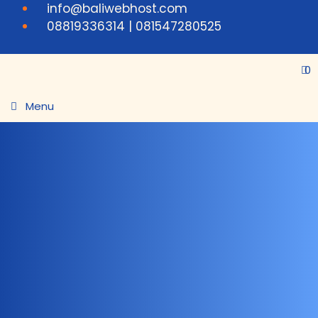
info@baliwebhost.com
08819336314 | 081547280525
0
Menu