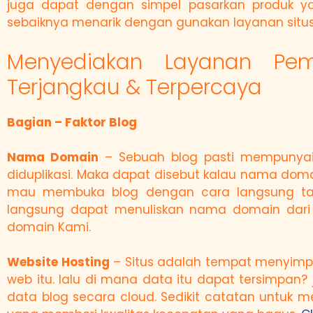
juga dapat dengan simpel pasarkan produk y
sebaiknya menarik dengan gunakan layanan situs
Menyediakan Layanan Pe
Terjangkau & Terpercaya
Bagian – Faktor Blog
Nama Domain
– Sebuah blog pasti mempunyai 
diduplikasi. Maka dapat disebut kalau nama domain
mau membuka blog dengan cara langsung tanp
langsung dapat menuliskan nama domain dari
domain Kami.
Website Hosting
– Situs adalah tempat menyimpa
web itu. lalu di mana data itu dapat tersimpan?
data blog secara cloud. Sedikit catatan untuk 