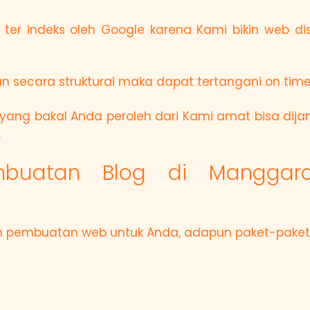
 ter indeks oleh Google karena Kami bikin web 
an secara struktural maka dapat tertangani on time
yang bakal Anda peroleh dari Kami amat bisa dij
.
mbuatan Blog di Manggar
n pembuatan web untuk Anda, adapun paket-paket 