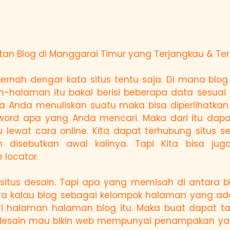
n Blog di Manggarai Timur yang Terjangkau & Te
pernah dengar kata situs tentu saja. Di mana blo
halaman itu bakal berisi beberapa data sesuai w
a Anda menuliskan suatu maka bisa diperlihatkan
rd apa yang Anda mencari. Maka dari itu dapat 
lewat cara online. Kita dapat terhubung situs s
disebutkan awal kalinya. Tapi Kita bisa ju
locator.
itus desain. Tapi apa yang memisah di antara bl
ya kalau blog sebagai kelompok halaman yang ada
ari halaman halaman blog itu. Maka buat dapat 
 desain mau bikin web mempunyai penampakan yang