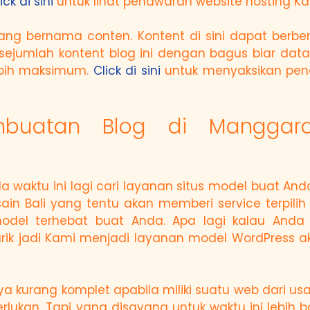
ick di sini
untuk lihat penawaran website hosting Ka
g bernama conten. Kontent di sini dapat berbentu
sejumlah kontent blog ini dengan bagus biar dat
ebih maksimum.
Click di sini
untuk menyaksikan pen
mbuatan Blog di Manggar
 waktu ini lagi cari layanan situs model buat An
esain Bali yang tentu akan memberi service terpil
odel terhebat buat Anda. Apa lagi kalau Anda 
rik jadi Kami menjadi layanan model WordPress
inya kurang komplet apabila miliki suatu web dari u
rlukan. Tapi yang disayang untuk waktu ini lebih