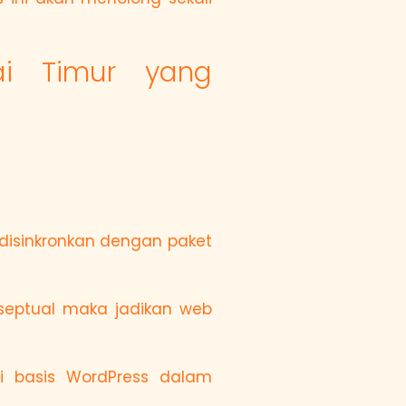
ai Timur yang
 disinkronkan dengan paket
septual maka jadikan web
 basis WordPress dalam