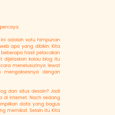
rpercaya
g ini adalah satu himpunan
eb apa yang dibikin. Kita
 beberapa hasil pelacakan
dijelaskan kalau blog itu
ecara menelusurinya lewat
ga mengaksesnya dengan
og dan situs desain? Jadi
 di internet. Nach sedang
tampilkan data yang bagus
 memikat. Selain itu Kita