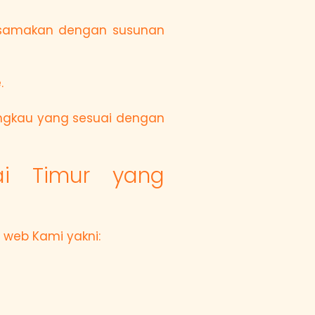
disamakan dengan susunan
.
angkau yang sesuai dengan
ai Timur yang
web Kami yakni: