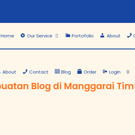
Home
Our Service
Portofolio
About
About
Contact
Blog
Order
Login
0
atan Blog di Manggarai Tim