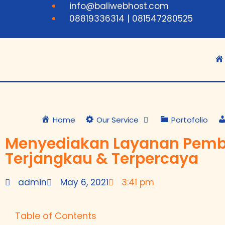
info@baliwebhost.com
08819336314 | 081547280525
Home
Our Service
Portofolio
Menyediakan Layanan Pembu
Terjangkau & Terpercaya
admin
May 6, 2021
3:41 pm
Table of Contents