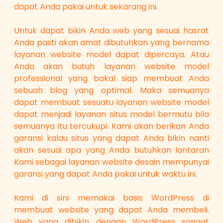
dapat Anda pakai untuk sekarang ini.
Untuk dapat bikin Anda web yang sesuai hasrat
Anda pasti akan amat dibutuhkan yang bernama
layanan website model dapat dipercaya. Atau
Anda akan butuh layanan website model
professional yang bakal siap membuat Anda
sebuah blog yang optimal. Maka semuanya
dapat membuat sesuatu layanan website model
dapat menjadi layanan situs model bermutu bila
semuanya itu tercukupi. Kami akan berikan Anda
garansi kalau situs yang dapat Anda bikin nanti
akan sesuai apa yang Anda butuhkan lantaran
Kami sebagai layanan website desain mempunyai
garansi yang dapat Anda pakai untuk waktu ini.
Kami di sini memakai basis WordPress di
membuat website yang dapat Anda membeli.
Web yang dibikin dengan WordPress sangat