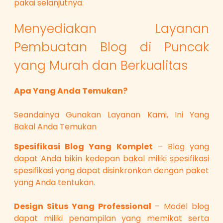
pakai selanjutnya.
Menyediakan Layanan
Pembuatan Blog di Puncak
yang Murah dan Berkualitas
Apa Yang Anda Temukan?
Seandainya Gunakan Layanan Kami, Ini Yang
Bakal Anda Temukan
Spesifikasi Blog Yang Komplet
– Blog yang
dapat Anda bikin kedepan bakal miliki spesifikasi
spesifikasi yang dapat disinkronkan dengan paket
yang Anda tentukan.
Design Situs Yang Professional
– Model blog
dapat miliki penampilan yang memikat serta