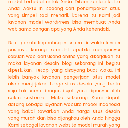
model terhebat untuk Anda. Ditambah lagi kalau
Anda waktu ini sedang cari penampakan situs
yang simpel tapi menarik karena itu Kami jadi
layanan model WordPress bisa membuat Anda
web sama dengan apa yang Anda kehendaki.
Buat penuhi kepentingan usaha di waktu kini ini
pastinya kurang komplet apabila mempunyai
sebuah web dari usaha online yang dikerjakan itu
maka layanan desain blog sekarang ini begitu
diperlukan. Tetapi yang disayang buat waktu ini
lebih banyak layanan pengerjaan situs model
akan menjajakan harga situs desain yang tentu
saja tak sama dengan bujet yang dipunyai oleh
calon customer. Maka sekarang Kami dapat
datang sebagai layanan website model Indonesia
yang bakal tawarkan Anda harga situs desain
yang murah dan bisa dijangkau oleh Anda hingga
Kami sebagai layanan website model murah yang