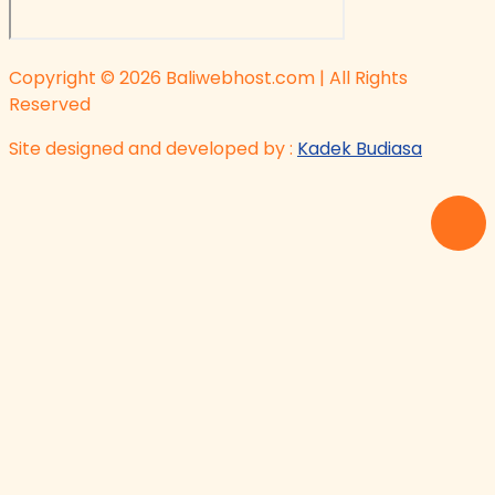
Copyright © 2026 Baliwebhost.com | All Rights
Reserved
Site designed and developed by :
Kadek Budiasa