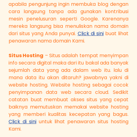
apabila pengunjung ingin membuka blog dengan
cara langsung tanpa ada gunakan kontribusi
mesin penelusuran seperti Google. Karenanya
mereka langsung bisa menuliskan nama domain
dari situs yang Anda punyai.
Click di sini
buat lihat
penawaran nama domain Kami.
Situs Hosting
– Situs adalah tempat menyimpan
info secara digital maka dari itu bakal ada banyak
sejumlah data yang ada dalam web itu. lalu di
mana data itu akan ditaruh? jawabnya yakni di
website hosting. Website hosting sebagai cocok
penyimpanan data web secara cloud. Sedikit
catatan buat membuat akses situs yang cepat
baiknya memutuskan memakai website hosting
yang memberi kualitas kecepatan yang bagus.
Click di sini
untuk lihat penawaran situs hosting
Kami.