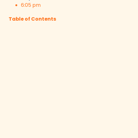
6:05 pm
Table of Contents