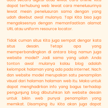
dapat terhubung web lewat cara menelusurinya
lewat mesin penelusuran sama dengan yang
udah disebut awal mulanya. Tapi Kita bisa juga
mengaksesnya dengan memanfaatkan alamat
URL atau uniform resource locator.
Tidak cuman situs Kita juga sempat dengar kata
situs desain. Tetapi apa yang
memperbandingkan di antara blog namun juga
website model? Jadi sama yang udah Anda
tonton awal mulanya kalau blog adalah
kelompok halaman yang ada pada internet. Nach
dan website model merupakan satu penampilan
visual dari halaman halaman web itu. Maka untuk
dapat menghadirkan info yang bagus terhadap
pengunjung blog dibutuhkan lah website desain
untuk bikin web punyai penampilan yang
memikat. Disamping itu Kita akan juga dapat