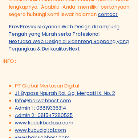
lengkapnya. Apabila Anda memiliki pertanyaan
segera hubungi Kami lewat halaman
contact
.
Prev
Previous
Layanan Web Design di Lampung
Tengah yang Murah serta Profesional
Next
Jasa Web Design di Sidenreng Rappang yang
Terjangkau & Berkualitas
Next
INFO :
PT Global Mertasari Digital
Jl. Bypass Ngurah Rai, Gg. Merpati IX, No. 2
Info@baliwebhost.com
Admin 1 : 08819336314
Admin 2 : 081547280525
www.kadekbudiasa.com
www.kubudigital.com
www.baliwebhost.com