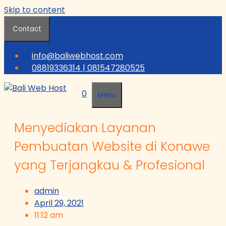
Skip to content
Contact
info@baliwebhost.com
08819336314 | 081547280525
0
Menu
Menyediakan Layanan
Pembuatan Website di Konawe
yang Terjangkau & Profesional
admin
April 29, 2021
11:12 am