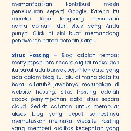
memanfaatkan kontribusi mesin
penelusuran seperti Google. Karena itu
mereka dapat langsung menuliskan
nama domain dari situs yang Anda
punya.
Click di sini
buat memandang
penawaran nama domain Kami.
Situs Hosting
– Blog adalah tempat
menyimpan info secara digital maka dari
itu bakal ada banyak sejumlah data yang
ada dalam blog itu. lalu di mana data itu
bakal ditaruh? jawabnya merupakan di
website hosting. Situs hosting adalah
cocok penyimpanan data situs secara
cloud. Sedikit catatan untuk membuat
akses blog yang cepat semestinya
memutuskan memakai website hosting
yang memberi kualitas kecepatan yang