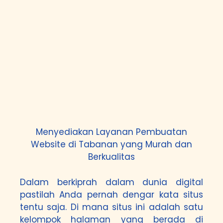
Menyediakan Layanan Pembuatan
Website di Tabanan yang Murah dan
Berkualitas
Dalam berkiprah dalam dunia digital
pastilah Anda pernah dengar kata situs
tentu saja. Di mana situs ini adalah satu
kelompok halaman yang berada di