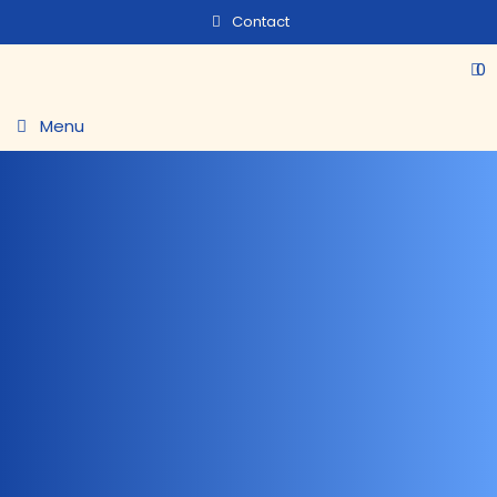
Contact
0
Menu