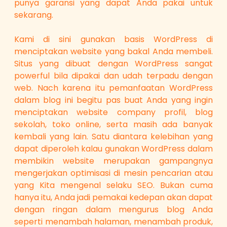
punya garansi yang dapat Anda pakai untuk
sekarang.
Kami di sini gunakan basis WordPress di
menciptakan website yang bakal Anda membeli.
Situs yang dibuat dengan WordPress sangat
powerful bila dipakai dan udah terpadu dengan
web. Nach karena itu pemanfaatan WordPress
dalam blog ini begitu pas buat Anda yang ingin
menciptakan website company profil, blog
sekolah, toko online, serta masih ada banyak
kembali yang lain. Satu diantara kelebihan yang
dapat diperoleh kalau gunakan WordPress dalam
membikin website merupakan gampangnya
mengerjakan optimisasi di mesin pencarian atau
yang Kita mengenal selaku SEO. Bukan cuma
hanya itu, Anda jadi pemakai kedepan akan dapat
dengan ringan dalam mengurus blog Anda
seperti menambah halaman, menambah produk,