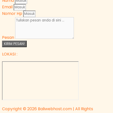
Nama
Email
Nomor Hp
Pesan
KIRIM PESAN!
LOKASI :
Copyright © 2026 Baliwebhost.com | All Rights