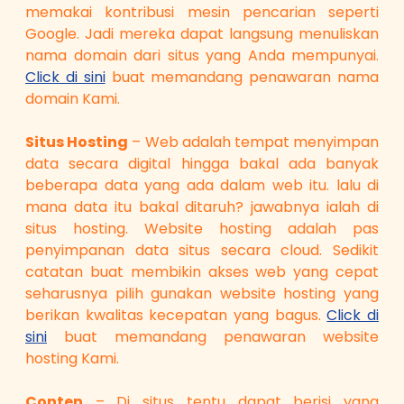
memakai kontribusi mesin pencarian seperti
Google. Jadi mereka dapat langsung menuliskan
nama domain dari situs yang Anda mempunyai.
Click di sini
buat memandang penawaran nama
domain Kami.
Situs Hosting
– Web adalah tempat menyimpan
data secara digital hingga bakal ada banyak
beberapa data yang ada dalam web itu. lalu di
mana data itu bakal ditaruh? jawabnya ialah di
situs hosting. Website hosting adalah pas
penyimpanan data situs secara cloud. Sedikit
catatan buat membikin akses web yang cepat
seharusnya pilih gunakan website hosting yang
berikan kwalitas kecepatan yang bagus.
Click di
sini
buat memandang penawaran website
hosting Kami.
Conten
– Di situs tentu dapat berisi yang